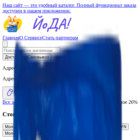
Наш сайт — это удобный каталог. Полный функционал заказа
доступен в нашем приложении.
Главная
О Сервисе
Стать партнерам
Доставка
Самовывоз
Адрес доставки
Адрес не выбран
Все заведения
›
Каталог
›
Молоко сухое «Стандарт» цельное 26%
Стоит присмотреться
Молоко концентрированное «Рогачевъ» 8,6% цельное
2.51
BYN
BYN
Молоко сухое «Беллакт» 26% экстра
10.28
BYN
BYN