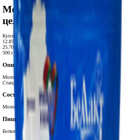
Молоко сухое «Стандарт»
цельное 26%
Купляйце Беларускае
12.85
BYN
BYN
25.70 руб/кг
500 г
Описание
Молоко сухое цельное , массовая доля жира 26% сорт
Стандарт
Состав
Молоко нормализованное.
Пищевая ценность на 100г
Белки
:
23.8
Жиры
:
26
Углеводы
:
38.7
Калории
:
484