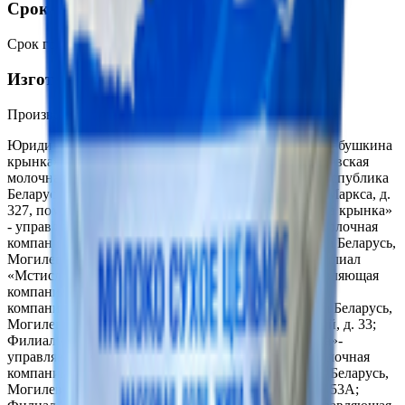
Срок годности
Срок годности
:
24 месяца
Изготовитель
Производитель:
ОАО «Бабушкина крынка»
Юридический адрес:
Филиал «Бобруйский» ОАО «Бабушкина
крынка»- управляющая компания холдинга «Могилевская
молочная компания«Бабушкина крынка» 213823, Республика
Беларусь, Могилевская обл., г. Бобруйск, ул. Карла Маркса, д.
327, пом.27; Филиал «Быховский» ОАО «Бабушкина крынка»
- управляющая компания холдинга «Могилевская молочная
компания «Бабушкина крынка», 213352, Республика Беларусь,
Могилевская обл., г. Быхов, ул. Некрасова, д. 42; Филиал
«Мстиславский» ОАО «Бабушкина крынка» - управляющая
компания холдинга «Могилевская молочная
компания«Бабушкина крынка», 213453, Республика Беларусь,
Могилевская обл., г. Мстиславль, пер. Коммунарный, д. 33;
Филиал «Осиповичский» ОАО «Бабушкина крынка»-
управляющая компания холдинга «Могилевская молочная
компания Бабушкина крынка», 213760, Республика Беларусь,
Могилевская обл., г. Осиповичи, ул. Юбилейная, д. 53А;