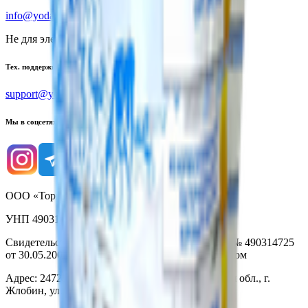
info@yoda.by
Не для электронных обращений
Тех. поддержка
support@yoda.by
Мы в соцсетях
ООО «Торговая сеть «Продмир»
УНП 490314725
Свидетельство о государственной регистрации № 490314725
от 30.05.2003г выдано Гомельским облисполкомом
Адрес: 247210, Республика Беларусь, Гомельская обл., г.
Жлобин, ул. Козлова 2-А