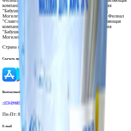
Филиал "Чаусский" ОАО "Бабушкина крынка"- управляющая
компания холдинга "Могилевская молочная компания
"Бабушкина Крынка", 213206, Республика Беларусь,
Могилевская обл., г. Чаусы, ул. Первомайская, д. 37; Филиал
"Славгородский" ОАО "Бабушкина крынка"-управляющая
компания холдинга "Могилевская молочная компания
"Бабушкина крынка" 213245, Республика Беларусь,
Могилевская обл., г. Славгород, ул. Калинина, д. 55
Страна производства:
Республика Беларусь
Скачать приложение
Контактный телефон
+375(29)6875999
Пн-Пт: 8:00 - 17:00
E-mail