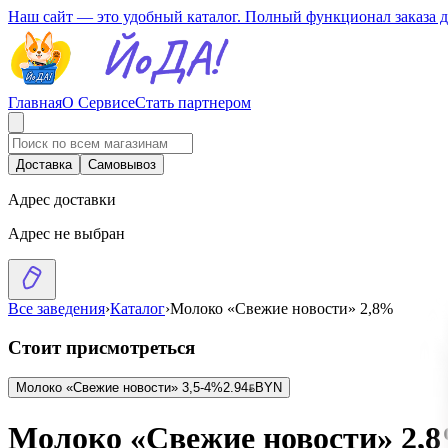
Наш сайт — это удобный каталог. Полный функционал заказа 
Главная
О Сервисе
Стать партнером
Доставка
Самовывоз
Адрес доставки
Адрес не выбран
Все заведения
›
Каталог
›
Молоко «Свежие новости» 2,8%
Стоит присмотреться
Молоко «Свежие новости» 3,5-4%
2.94
BYN
BYN
Молоко «Свежие новости» 2,