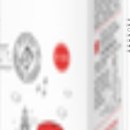
ынка»- управляющая компания холдинга «Могилевская молочная
ом.27; Филиал «Быховский» ОАО «Бабушкина крынка» - управляющ
ая обл., г. Быхов, ул. Некрасова, д. 42; Филиал «Мстиславски
 Республика Беларусь, Могилевская обл., г. Мстиславль, пер.
ая компания Бабушкина крынка», 213760, Республика Беларусь, 
пания холдинга "Могилевская молочная компания "Бабушкина Кр
О "Бабушкина крынка"-управляющая компания холдинга "Могиле
ина, д. 55