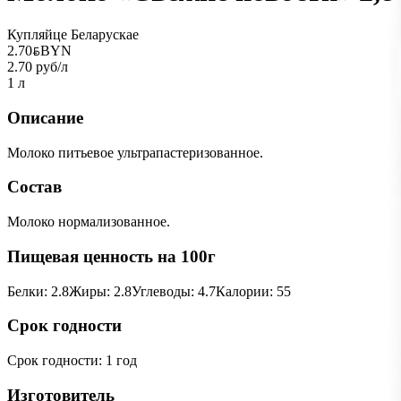
Купляйце Беларускае
2.70
BYN
BYN
2.70 руб/л
1 л
Описание
Молоко питьевое ультрапастеризованное.
Состав
Молоко нормализованное.
Пищевая ценность на 100г
Белки
:
2.8
Жиры
:
2.8
Углеводы
:
4.7
Калории
:
55
Срок годности
Срок годности
:
1 год
Изготовитель