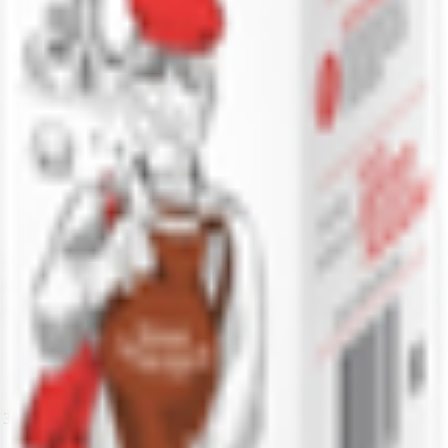
т 30.05.2003г выдано Гомельским облисполкомом