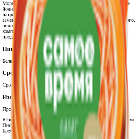
Морковь нарезанная, масло растительное, уксус, сахар, соль
йодированная, чеснок, консерванты: сорбат калия, бензоат
натрия; усилитель вкуса и аромата глутамат натрия 1-
замещенный, кориандр, экстракты: кориандра, перца черного,
чили. Может содержать незначительное количество
компонентов, используемых при производстве других
продуктов (сельдерей).
Пищевая ценность на 100г
Белки
:
0.7
Жиры
:
3.4
Углеводы
:
10.6
Калории
:
76
Срок годности
Срок годности
:
70 дней
Изготовитель
Производитель:
СП «Санта Бремор» ООО
Юридический адрес:
224014, Республика Беларусь, г. Брест, ул.
Писателя Смирнова, 6Б/8; 224004, Республика Беларусь, г.
Брест, ул. Катин Бор, 106