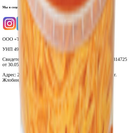
Мы в соцсетях
ООО «Торговая сеть «Продмир»
УНП 490314725
Свидетельство о государственной регистрации № 490314725
от 30.05.2003г выдано Гомельским облисполкомом
Адрес: 247210, Республика Беларусь, Гомельская обл., г.
Жлобин, ул. Козлова 2-А