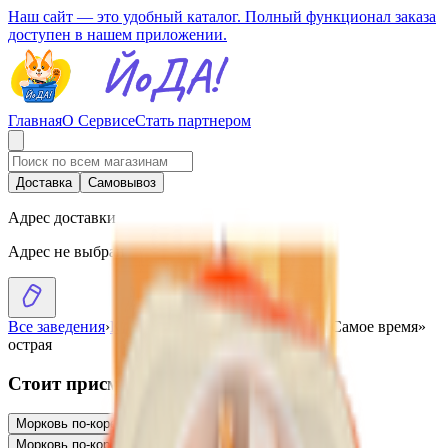
Наш сайт — это удобный каталог. Полный функционал заказа
доступен в нашем приложении.
Главная
О Сервисе
Стать партнером
Доставка
Самовывоз
Адрес доставки
Адрес не выбран
Все заведения
›
Каталог
›
Морковь по-корейски «Самое время»
острая
Стоит присмотреться
Морковь по-корейски «Leor»
3.15
BYN
BYN
Морковь по-корейски «Leor»
5.77
BYN
BYN