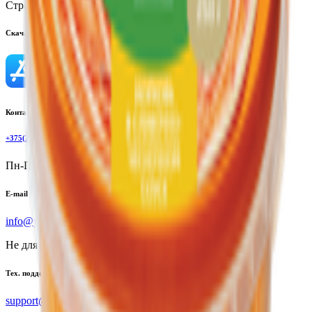
Страна производства:
Республика Беларусь
Скачать приложение
Контактный телефон
+375(29)6875999
Пн-Пт: 8:00 - 17:00
E-mail
info@yoda.by
Не для электронных обращений
Тех. поддержка
support@yoda.by