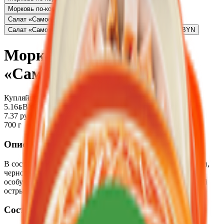
Морковь по-корейски «Leor»
2.96
BYN
BYN
Салат «Самое время» курочка с орехом
4.14
BYN
BYN
Салат «Самое время» в сливочно-чесночном соусе
2.69
BYN
BYN
Морковь по-корейски
«Самое время» острая
Купляйце Беларускае
5.16
BYN
BYN
7.37 руб/кг
700 г
Описание
В составе данного салата сочетание экстрактов перца чили,
черного перца и кориандра, которые придают продукту
особую пикантность. Уникальная рецептура для ценителей
острых вкусов!
Состав