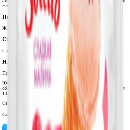
лемонная кислота. Продукт может содержать незначительное
количество арахиса, орехов, яичных продуктов.
Пищевая ценность на 100г
Жиры
:
12.6
Белки
:
5.2
Калории
:
276
Углеводы
:
35.4
Срок годности
Срок годности
:
12 месяцев
Изготовитель
Производитель:
СООО «Морозпродукт»
Юридический адрес:
222811, Республика Беларусь, Минская
область, Пуховичский р-н, г. Марьина Горка, ул. Октябрьская,
133 А
Страна производства:
Республика Беларусь
Скачать приложение