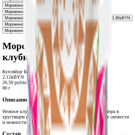
Мороженое «20 копеек» пломбир
5.80
BYN
BYN
Мороженое «20 копеек» с изюмом
5.80
BYN
BYN
Мороженое «20 копеек» пломбир с арахисом в стаканчике
1.90
BYN
BYN
Мороженое «20 копеек» шоколадное
1.90
BYN
BYN
Мороженое «Soletto» сладкая малина в рожке
1.82
BYN
BYN
Мороженое «20 копеек»
клубничный рожок
Купляйце Беларускае
2.12
BYN
BYN
26.50 руб/кг
80 г
Описание
Нежное клубничное мороженое сливочного пломбира в
хрустящем вафельном рожке - идеальное сочетание свежести
и нежности
Состав