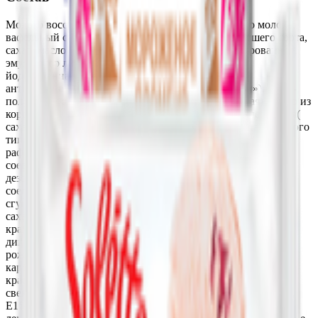
Молоко восстановленное из сухого обезжиренного молока,
вафельный сахарный рожок (мука пшеничная высшего сорта,
сахар, масло кокосовое рафинированное дезодорированное,
эмульгатор лецитин соевый, соль пищевая
йодированная(содержит йодат калия, агент
антислеживающий Е536), ароматизатор «Ванилин»), пюре-
полуфабрикат клубничное( клубника замороженная), масло из
коровьего молока, сахар; глазурь жировая какаосодержащая(
сахар, заменитель масла какао нетемперируемый лауринового
типа (гидрогенизированное фрационированное
рафинированное пальмовое масло, эмульгаторы: лецитин
соевый и Е492), кокосовое масло рафинированное
дезодорированное, какао-порошок, эмульгаторы: лецитин
соевый и Е476, ароматизатор «Ванилн»); молоко цельное
сгущенное с сахаром( молоко нормализованное, сахара(
сахароза, лактоза)), молоко сухое обезжиренное, патока
крахмальная( сироп глюклзный), эмульгатор моно- и
диглицериды жирных кислот, стабилизаторы (камедь
рожкового дерева, гуаровая камедь, Е407,
карбоксиметилцеллюлоза натриевая соль), красители(
красный свекольный(концентрированный сок красной
свеклы(свекла, регулятор кислотности лимонная кислота)),
Е160а); ароматизатор «Клубника», регулятор кислотности