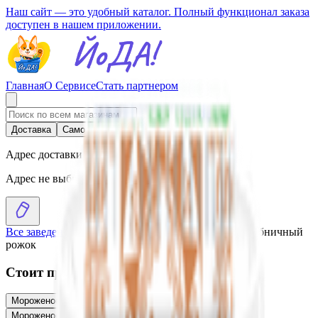
Наш сайт — это удобный каталог. Полный функционал заказа
доступен в нашем приложении.
Главная
О Сервисе
Стать партнером
Доставка
Самовывоз
Адрес доставки
Адрес не выбран
Все заведения
›
Каталог
›
Мороженое «20 копеек» клубничный
рожок
Стоит присмотреться
Мороженое «20 копеек» рожок
2.12
BYN
BYN
Мороженое «20 копеек» пломбир на вафлях
2.10
BYN
BYN