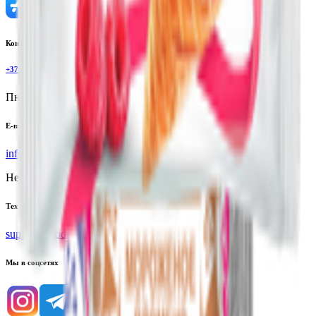
Контактный телефон
+375(29)6875999
Пн-Пт: 8:00 - 17:00
E-mail
info@yoda.by
Не для электронных обращений
Тех. поддержка
support@yoda.by
Мы в соцсетях