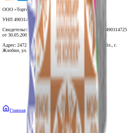
ООО «Торговая сеть «Продмир»
УНП 490314725
Свидетельство о государственной регистрации № 490314725
от 30.05.2003г выдано Гомельским облисполкомом
Адрес: 247210, Республика Беларусь, Гомельская обл., г.
Жлобин, ул. Козлова 2-А
Главная