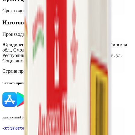
Срок годности
:
12 месяцев
Изготовитель
Производитель:
ООО «БерталСервис»
Юридический адрес:
222201, Республика Беларусь, Минская
обл., Смолевичский р-н, д. Черница, д. 3А; 222201,
Республика Беларусь, Минская область, г. Смолевичи, ул.
Социалистическая, 32-3
Страна производства:
Республика Беларусь
Скачать приложение
Контактный телефон
+375(29)6875999