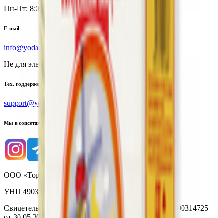
Пн-Пт: 8:00 - 17:00
E-mail
info@yoda.by
Не для электронных обращений
Тех. поддержка
support@yoda.by
Мы в соцсетях
ООО «Торговая сеть «Продмир»
УНП 490314725
Свидетельство о государственной регистрации № 490314725
от 30.05.2003г выдано Гомельским облисполкомом