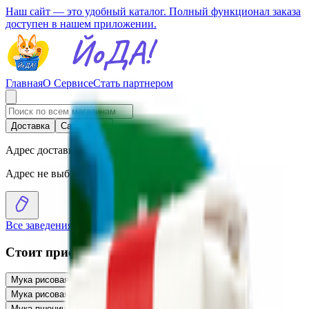
Наш сайт — это удобный каталог. Полный функционал заказа
доступен в нашем приложении.
Главная
О Сервисе
Стать партнером
Доставка
Самовывоз
Адрес доставки
Адрес не выбран
Все заведения
›
Каталог
›
Мука рисовая «Фермер»
Стоит присмотреться
Мука рисовая «Ecoline»
4.55
BYN
BYN
Мука рисовая «Гарнец»
5.21
BYN
BYN
Мука пшеничная «Лидская» в/с М54-25
1.76
BYN
BYN