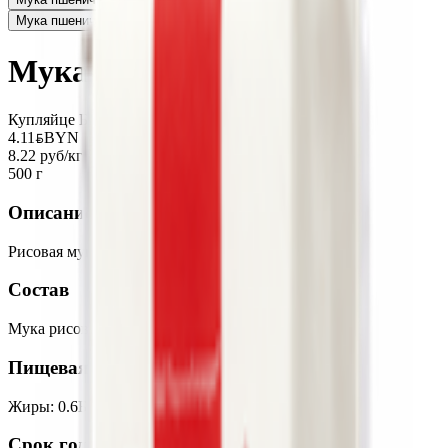
Мука пшеничная «Лидская» 1 сорт
1.41
BYN
BYN
Мука рисовая «Фермер»
Купляйце Беларускае
4.11
BYN
BYN
8.22 руб/кг
500 г
Описание
Рисовая мука для выпечки, хлеба, блинов и лапши.
Состав
Мука рисовая.
Пищевая ценность на 100г
Жиры
:
0.6
Белки
:
7.4
Калории
:
360
Углеводы
:
80
Срок годности