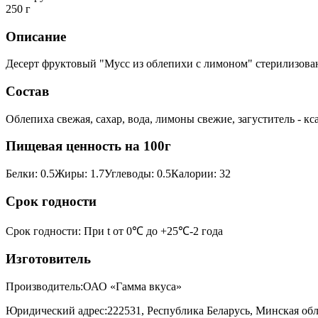
250 г
Описание
Десерт фруктовый "Мусс из облепихи с лимоном" стерилизован
Состав
Облепиха свежая, сахар, вода, лимоны свежие, загуститель - кс
Пищевая ценность на 100г
Белки
:
0.5
Жиры
:
1.7
Углеводы
:
0.5
Калории
:
32
Срок годности
Срок годности
:
При t от 0℃ до +25℃-2 года
Изготовитель
Производитель:
ОАО «Гамма вкуса»
Юридический адрес:
222531, Республика Беларусь, Минская обла