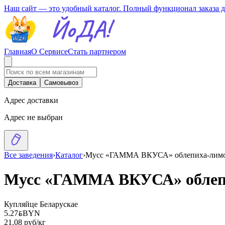
Наш сайт — это удобный каталог. Полный функционал заказа 
Главная
О Сервисе
Стать партнером
Доставка
Самовывоз
Адрес доставки
Адрес не выбран
Все заведения
›
Каталог
›
Мусс «ГАММА ВКУСА» облепиха-лим
Мусс «ГАММА ВКУСА» облеп
Купляйце Беларускае
5.27
BYN
BYN
21.08 руб/кг