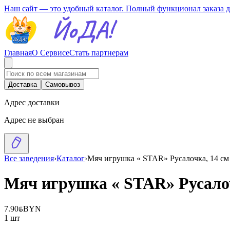
Наш сайт — это удобный каталог. Полный функционал заказа 
Главная
О Сервисе
Стать партнерам
Доставка
Самовывоз
Адрес доставки
Адрес не выбран
Все заведения
›
Каталог
›
Мяч игрушка « STAR» Русалочка, 14 см
Мяч игрушка « STAR» Русалоч
7.90
BYN
BYN
1 шт