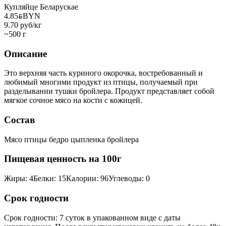
Купляйце Беларускае
4.85
BYN
BYN
9.70 руб/кг
~500 г
Описание
Это верхняя часть куриного окорочка, востребованный и
любимый многими продукт из птицы, получаемый при
разделывании тушки бройлера. Продукт представляет собой
мягкое сочное мясо на кости с кожицей.
Состав
Мясо птицы бедро цыпленка бройлера
Пищевая ценность на 100г
Жиры
:
4
Белки
:
15
Калории
:
96
Углеводы
:
0
Срок годности
Срок годности
:
7 суток в упакованном виде с даты