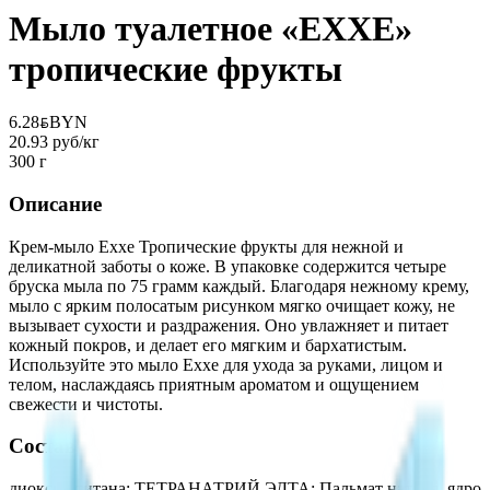
Мыло туалетное «EXXE»
тропические фрукты
6.28
BYN
BYN
20.93 руб/кг
300 г
Описание
Крем-мыло Exxe Тропические фрукты для нежной и
деликатной заботы о коже. В упаковке содержится четыре
бруска мыла по 75 грамм каждый. Благодаря нежному крему,
мыло с ярким полосатым рисунком мягко очищает кожу, не
вызывает сухости и раздражения. Оно увлажняет и питает
кожный покров, и делает его мягким и бархатистым.
Используйте это мыло Exxe для ухода за руками, лицом и
телом, наслаждаясь приятным ароматом и ощущением
свежести и чистоты.
Состав
диоксид титана; ТЕТРАНАТРИЙ ЭДТА; Пальмат натрия, ядро