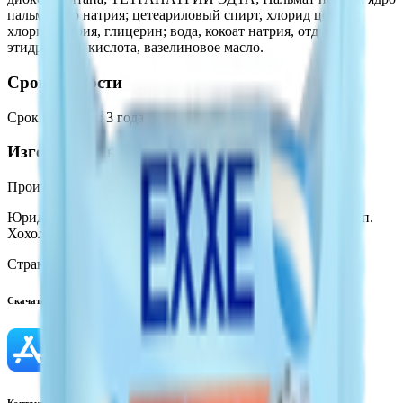
пальмового натрия; цетеариловый спирт, хлорид цетрид;
хлорид натрия, глицерин; вода, кокоат натрия, отдушка;
этидроновая кислота, вазелиновое масло.
Срок годности
Срок годности
:
3 года
Изготовитель
Производитель:
ООО «ЭФКО Косметик»
Юридический адрес:
396840, Россия, воронежская обл., р.п.
Хохольский, ул. Дорожная, д.4А, СТР.2
Страна производства:
Россия
Скачать приложение
Контактный телефон