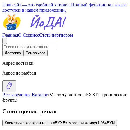
Наш сайт — это удобный каталог. Полный функционал заказа
доступен в нашем приложении.
Главная
О Сервисе
Стать партнером
Доставка
Самовывоз
Адрес доставки
Адрес не выбран
Все заведения
›
Каталог
›
Мыло туалетное «EXXE» тропические
фрукты
Стоит присмотреться
Косметическое крем-мыло «EXXE» Морской жемчуг
1.98
BYN
BYN