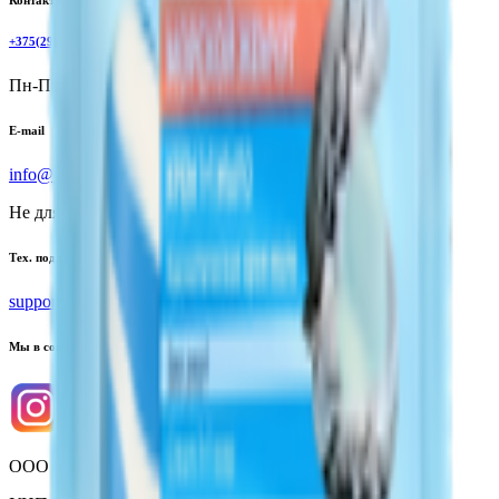
+375(29)6875999
Пн-Пт: 8:00 - 17:00
E-mail
info@yoda.by
Не для электронных обращений
Тех. поддержка
support@yoda.by
Мы в соцсетях
ООО «Торговая сеть «Продмир»