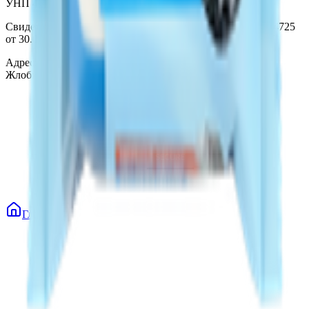
УНП 490314725
Свидетельство о государственной регистрации № 490314725
от 30.05.2003г выдано Гомельским облисполкомом
Адрес: 247210, Республика Беларусь, Гомельская обл., г.
Жлобин, ул. Козлова 2-А
Главная