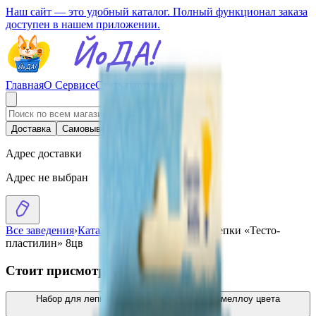
Наш сайт — это удобный каталог. Полный функционал заказа
доступен в нашем приложении.
Главная
О Сервисе
Стать партнерам
Доставка
Самовывоз
Адрес доставки
Адрес не выбран
Все заведения
›
Каталог
›
Набор для детской лепки «Тесто-
пластилин» 8цв
Стоит присмотреться
Набор для лепки «Тесто-пластилин» Маршмеллоу цвета
6шт
4.50
BYN
BYN