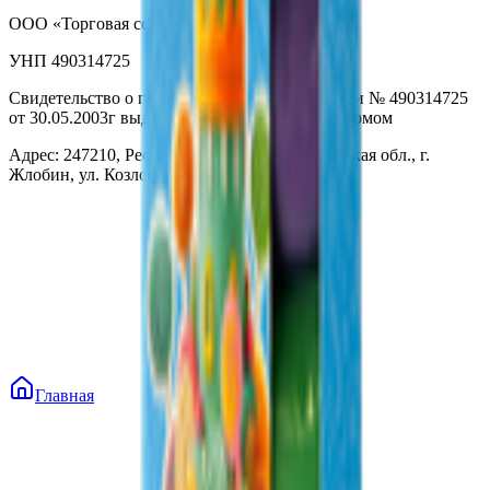
ООО «Торговая сеть «Продмир»
УНП 490314725
Свидетельство о государственной регистрации № 490314725
от 30.05.2003г выдано Гомельским облисполкомом
Адрес: 247210, Республика Беларусь, Гомельская обл., г.
Жлобин, ул. Козлова 2-А
Главная