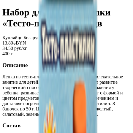
Набор для детской лепки
«Тесто-пластилин» 8цв
Купляйце Беларускае
13.80
BYN
BYN
34.50 руб/кг
400 г
Описание
Лепка из тесто-пластилина – это полезное и увлекательное
занятие для детей. Процесс лепки стимулирует развитие
творческий способностей, мышления и воображения у
ребенка, развивает мелкую моторику, знакомит с формой и
цветом предметов, является прекрасным развлечением и
доставляет огромное удовольствие. Тесто-пластилин: 8
баночек по 50 г. Цвета: красный, оранжевый, желтый,
салатовый, зеленый, розовый, голубой, синий.
Состав