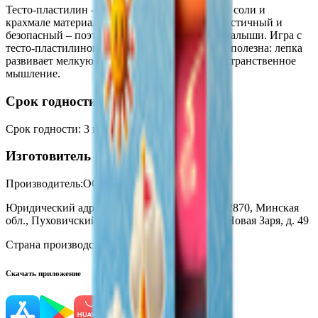
Тесто-пластилин – основанный на муке, воде, соли и
крахмале материал для лепки. Он мягкий, пластичный и
безопасный – поэтому с ним могут играть и малыши. Игра с
тесто-пластилином не только интересна, но и полезна: лепка
развивает мелкую моторику, фантазию и пространственное
мышление.
Срок годности
Срок годности
:
3 года
Изготовитель
Производитель:
ООО «Страна игрушек»
Юридический адрес:
Республика Беларусь, 222870, Минская
обл., Пуховичский р-н, г. Марьина Горка, ул. Новая Заря, д. 49
Страна производства:
Республика Беларусь
Скачать приложение