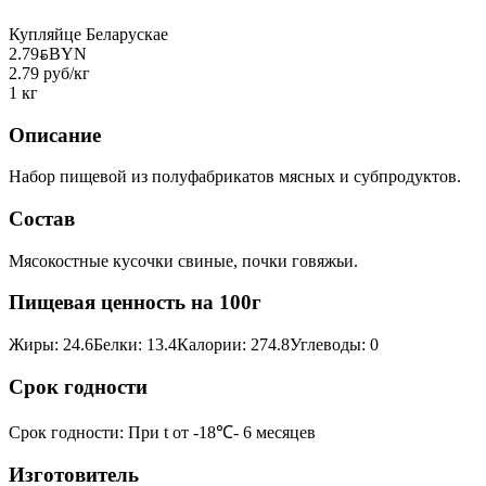
Купляйце Беларускае
2.79
BYN
BYN
2.79 руб/кг
1 кг
Описание
Набор пищевой из полуфабрикатов мясных и субпродуктов.
Состав
Мясокостные кусочки свиные, почки говяжьи.
Пищевая ценность на 100г
Жиры
:
24.6
Белки
:
13.4
Калории
:
274.8
Углеводы
:
0
Срок годности
Срок годности
:
При t от -18℃- 6 месяцев
Изготовитель