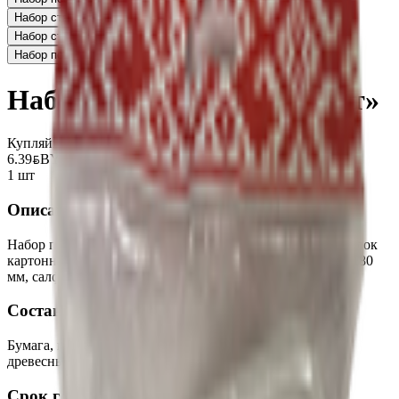
Набор стаканов «Радуга»
1.26
BYN
BYN
Набор стаканов «Светофор»
0.71
BYN
BYN
Набор посуды «Суповой»
1.71
BYN
BYN
Набор посуды «Эко фуршет»
Купляйце Беларускае
6.39
BYN
BYN
1 шт
Описание
Набор посуды одноразовый на 6 персон. Состоит из тарелок
картонных d - 180мм, стакана бумажного 200 мл, вилки 180
мм, салфетки 24*24 см.
Состав
Бумага, материал-PLA (молочная кислота из кукурузы,
древесные опилки),
Срок годности