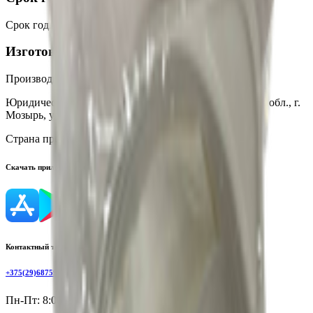
Срок годности
:
12 месяцев
Изготовитель
Производитель:
ООО «ТПКопт»
Юридический адрес:
Республика Беларусь, Гомельская обл., г.
Мозырь, ул. Коммунальная, 18Е, к. 4
Страна производства:
Республика Беларусь
Скачать приложение
Контактный телефон
+375(29)6875999
Пн-Пт: 8:00 - 17:00