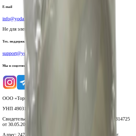
E-mail
info@yoda.by
Не для электронных обращений
Тех. поддержка
support@yoda.by
Мы в соцсетях
ООО «Торговая сеть «Продмир»
УНП 490314725
Свидетельство о государственной регистрации № 490314725
от 30.05.2003г выдано Гомельским облисполкомом
Адрес: 247210, Республика Беларусь, Гомельская обл., г.