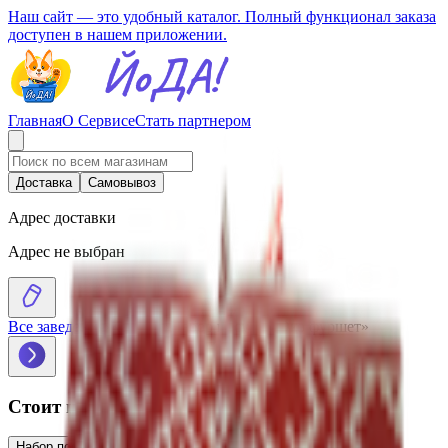
Наш сайт — это удобный каталог. Полный функционал заказа
доступен в нашем приложении.
Главная
О Сервисе
Стать партнером
Доставка
Самовывоз
Адрес доставки
Адрес не выбран
Все заведения
›
Каталог
›
Набор посуды «Эко фуршет»
Стоит присмотреться
Набор посуды «Пикник»
3.90
BYN
BYN