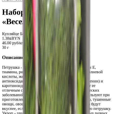
Набор витаминный
«Веселый огородник»
Купляйце Беларускае
1.38
BYN
BYN
46.00 руб/кг
30 г
Описание
Петрушка - ценный источник витаминов А, С, К и Е,
тиамина, рибофлавина, ниацина, витамина В6, фолиевой
кислоты, железа и цинка, а также ряда мощных
антиоксидантов: флавоноидов (мирицетин и апигенин) и
каротиноидов (бета-каротин и лютеин), что делает ее
отличным средством для предотвращения хронических
заболеваний. В разных странах этот продукт используют при
приготовлении всевозможных блюд. Салаты, мясо, тушенные
овощи, овощные и мясные пироги - все эти блюда будут
вкуснее, если добавить туда сушенную или свежую петрушку.
Укроп – универсальная приправа, хороша для самых разных