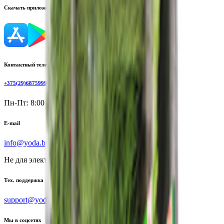
Скачать приложение
Контактный телефон
+375(29)6875999
Пн-Пт: 8:00 - 17:00
E-mail
info@yoda.by
Не для электронных обращений
Тех. поддержка
support@yoda.by
Мы в соцсетях