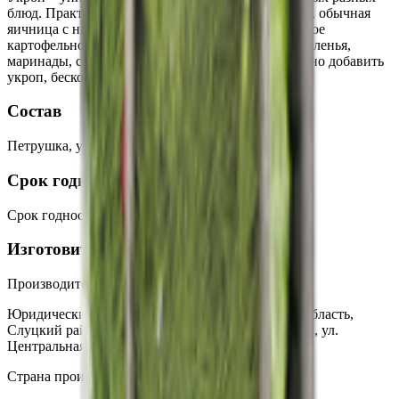
блюд. Практически любой суп вкуснее с укропом, обычная
яичница с ним становится изысканной, а банальное
картофельное пюре – пикантным. Рыба, птица, соленья,
маринады, салаты... Список блюд, в которые можно добавить
укроп, бесконечен.
Состав
Петрушка, укроп.
Срок годности
Срок годности
:
8 суток
Изготовитель
Производитель:
ЧТУП «Пупкевич»
Юридический адрес:
223617, Беларусь, Минская область,
Слуцкий район, Козловичский с/с, д. Огородники, ул.
Центральная, 28
Страна производства:
Республика Беларусь