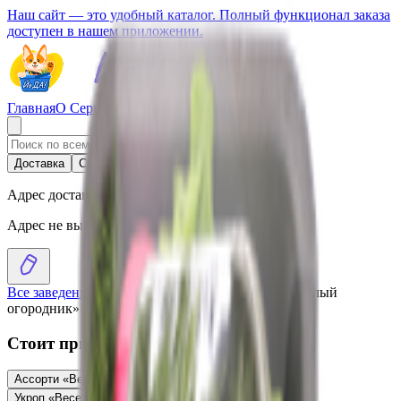
Наш сайт — это удобный каталог. Полный функционал заказа
доступен в нашем приложении.
Главная
О Сервисе
Стать партнером
Доставка
Самовывоз
Адрес доставки
Адрес не выбран
Все заведения
›
Каталог
›
Набор витаминный «Веселый
огородник»
Стоит присмотреться
Ассорти «Веселый огородник» летний микс
4.16
BYN
BYN
Укроп «Веселый огородник»
1.38
BYN
BYN