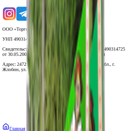
ООО «Торговая сеть «Продмир»
УНП 490314725
Свидетельство о государственной регистрации № 490314725
от 30.05.2003г выдано Гомельским облисполкомом
Адрес: 247210, Республика Беларусь, Гомельская обл., г.
Жлобин, ул. Козлова 2-А
Главная