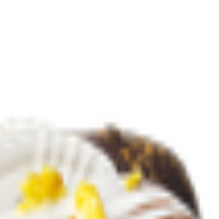
оладный»
2.65
BYN
BYN