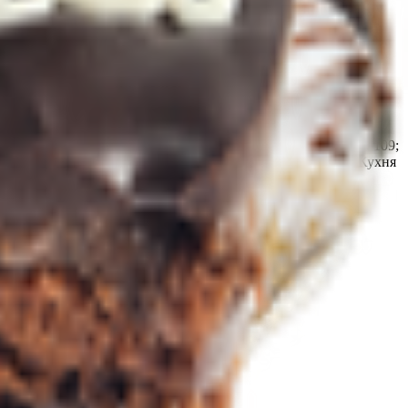
очный кондитерский цех «Мир продуктов №4» 247210,
. Жлобин, ул. Шоссейная, 109; Кондитерский цех ТРЦ «3
лика Беларусь, Гомельская обл., г. Жлобин, ул. Шоссейная, 109;
ка Беларусь, Гомельская обл., г. Жлобин, мкр.18, д. 6А; Кухня