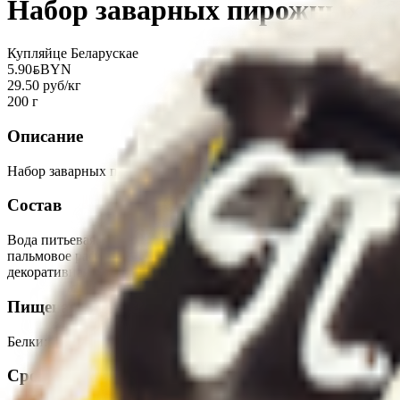
Набор заварных пирожных «
Купляйце Беларускае
5.90
BYN
BYN
29.50 руб/кг
200 г
Описание
Набор заварных пирожных с кремом на растительных маслах и
Состав
Вода питьевая, яйцо куриное, мука в/с пшеничная, сливки, кре
пальмовое рафинированное дезодорированное, загуститель (Е144
декоративная, соль йодированная. Содержит красители которые
Пищевая ценность на 100г
Белки
:
7.0
Жиры
:
16
Углеводы
:
42
Калории
:
340
Срок годности