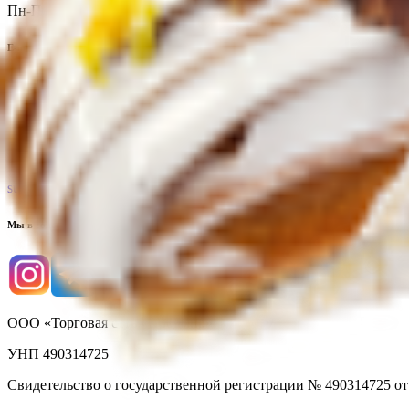
Пн-Пт: 8:00 - 17:00
E-mail
info@yoda.by
Не для электронных обращений
Тех. поддержка
support@yoda.by
Мы в соцсетях
ООО «Торговая сеть «Продмир»
УНП 490314725
Свидетельство о государственной регистрации № 490314725 о