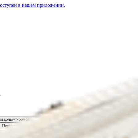
доступен в нашем приложении.
»
заварным кремом»
2.65
BYN
BYN
Пирожное «Эклер с заварным кремом шок
Пирожное «Прага»
2.99
BYN
BYN