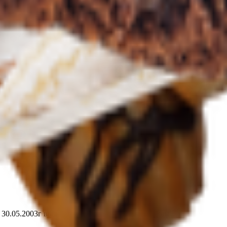
т 30.05.2003г выдано Гомельским облисполкомом