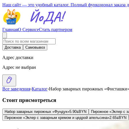
Наш сайт — это удобный каталог. Полный функционал заказа 
Главная
О Сервисе
Стать партнером
Доставка
Самовывоз
Адрес доставки
Адрес не выбран
Все заведения
›
Каталог
›
Набор заварных пирожных «Фисташки
Стоит присмотреться
Набор заварных пирожных «Фундук»
5.90
BYN
BYN
Пирожное «Эклер с 
Пирожное «Эклер с заварным кремом и цедрой апельсина»
2.65
BYN
BYN