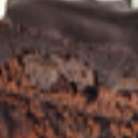
 Республика Беларусь, г. Жлобин, ул. Шоссейная, 109; Доготов
катов ТРЦ «3 Желания» Республика Беларусь, Гомельская обл., г
обин, ул. Шоссейная, 109; Кухня кафе-бистро «3 минуты», Респуб
обл., г. Жлобин, ул. Шоссейная, 109; Кухня «Кафе ХЗ», Республи
г. Жлобин, ул. Шоссейная, 109А