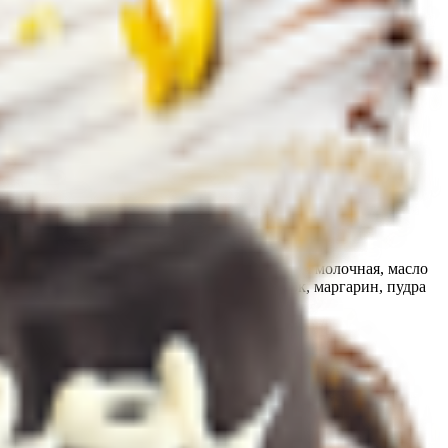
-фруктозный, вода питьевая, сыворотка сухая молочная, масло
 краситель (Е171, Е133, Е102), сахар-песок, маргарин, пудра
ние детей.