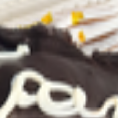
Фисташки»
 сливок со вкусом фисташки.
м на растительных маслах вкус фисташки (сахар, сироп глюкозно
2), консервант (сорбат калия ароматизатор «фисташка», пищевой
 могут оказывать отрицательное влияние на активность и внима