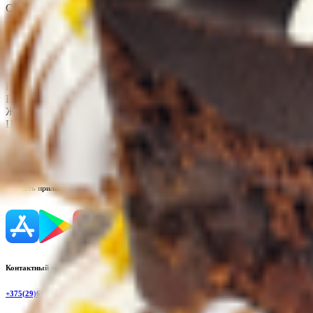
Срок годности
:
(4 ± 2)°С 5 суток
Изготовитель
Производитель:
ООО «Торговая сеть «Продмир»
Юридический адрес:
Кондитерский цех «Три желания», 247210,
Республика Беларусь, ул. К.Маркса, 2г; Цех мясных полуфабри
Желания», 247210, Республика Беларусь. Гомельская обл., г. Жл
Цех овощных полуфабрикатов, Республика Беларусь, Гомельская 
«Ресторан R&B Crash», Республика Беларусь, Гомельская обл., 
Страна производства:
Республика Беларусь
Скачать приложение
Контактный телефон
+375(29)6875999