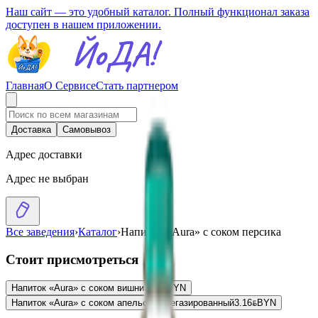
Наш сайт — это удобный каталог. Полный функционал заказа
доступен в нашем приложении.
Главная
О Сервисе
Стать партнером
Доставка
Самовывоз
Адрес доставки
Адрес не выбран
Все заведения
›
Каталог
›
Напиток «Aura» с соком персика
Стоит присмотреться
Напиток «Aura» с соком вишни
3.16
BYN
BYN
Напиток «Aura» с соком апельсина негазированный
3.16
BYN
BYN