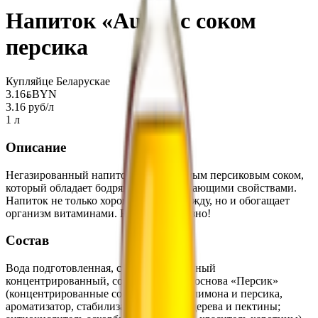
Напиток «Aura» с соком
персика
Купляйце Беларускае
3.16
BYN
BYN
3.16 руб/л
1 л
Описание
Негазированный напиток с натуральным персиковым соком,
который обладает бодрящими и освежающими свойствами.
Напиток не только хорошо утоляет жажду, но и обогащает
организм витаминами. Вкусно и полезно!
Состав
Вода подготовленная, сахар, сок яблочный
концентрированный, сокосодержащая основа «Персик»
(концентрированные соки апельсина, лимона и персика,
ароматизатор, стабилизаторы: камедь дерева и пектины;