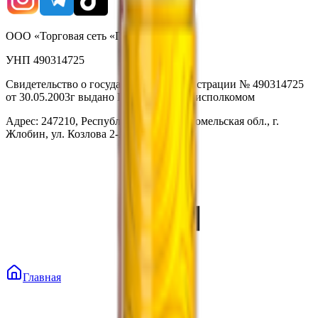
ООО «Торговая сеть «Продмир»
УНП 490314725
Свидетельство о государственной регистрации № 490314725
от 30.05.2003г выдано Гомельским облисполкомом
Адрес: 247210, Республика Беларусь, Гомельская обл., г.
Жлобин, ул. Козлова 2-А
Главная