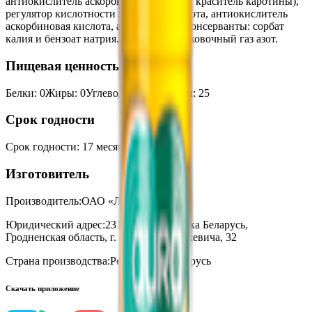
антиокислитель аскорбиновая кислота, краситель каротины),
регулятор кислотности лимонная кислота, антиокислитель
аскорбиновая кислота, ароматизатор, консерванты: сорбат
калия и бензоат натрия. Содержит упаковочный газ азот.
Пищевая ценность на 100г
Белки
:
0
Жиры
:
0
Углеводы
:
6.6
Калории
:
25
Срок годности
Срок годности
:
17 месяцев
Изготовитель
Производитель:
ОАО «Лидское пиво»
Юридический адрес:
231300, Республика Беларусь,
Гродненская область, г. Лида, ул. Мицкевича, 32
Страна производства:
Республика Беларусь
Скачать приложение