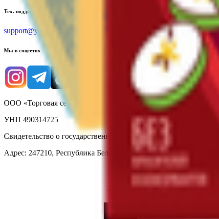
Тех. поддержка
support@yoda.by
Мы в соцсетях
ООО «Торговая сеть «Продмир»
УНП 490314725
Свидетельство о государственной регистрации № 490314725 о
Адрес: 247210, Республика Беларусь, Гомельская обл., г. Жлобин