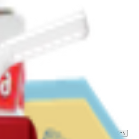
32
BYN
BYN
1.23
BYN
BYN
Напиток сокосодержащий «Любимый» тропический микс
0.98
BYN
BYN