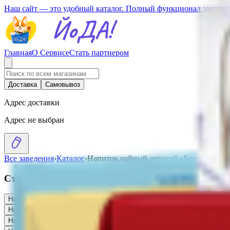
Наш сайт — это удобный каталог. Полный функционал заказа 
Главная
О Сервисе
Стать партнером
Доставка
Самовывоз
Адрес доставки
Адрес не выбран
Все заведения
›
Каталог
›
Напиток чайный детский «Беллакт» ши
Стоит присмотреться
Напиток чайный детский «Беллакт» фенхель 20 пакетиков
3.32
BYN
BYN
Напиток сокосодержащий «Любимый» вишневая черешня
3.36
BYN
BYN
Напиток чайный детский «Беллакт» ромашка 20 пакетиков
3.32
BYN
BYN