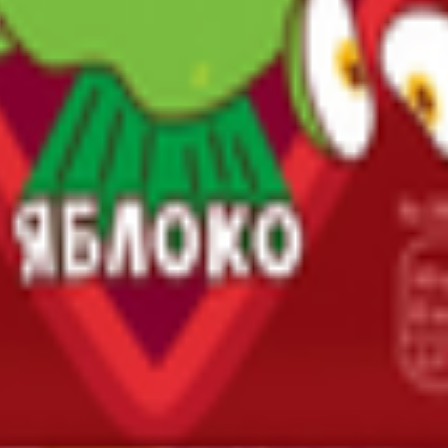
т 30.05.2003г выдано Гомельским облисполкомом
, ул. Козлова 2-А