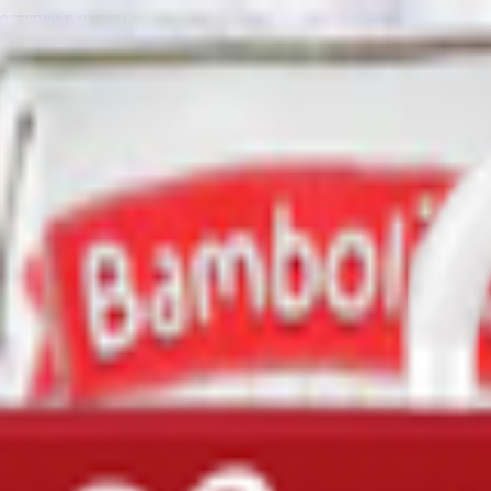
доступен в нашем приложении.
повник с малиной 20 пакетиков
Напиток чайный детский «Беллакт» баю-бай с 4 месяцев 20 пакетиков
3.
Напиток сокосодержащий «Bambolina» яблоко-малина-рябина с 5 месяцев
Напиток сокосодержащий «Bambolina» яблоко-виноград-мята
1.10
BYN
BYN