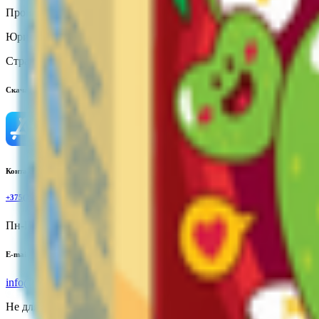
Производитель:
ООО «Белтея»
Юридический адрес:
213839, Могилевская обл.,Бобруйский р-н, 
Страна производства:
Республика Беларусь
Скачать приложение
Контактный телефон
+375(29)6875999
Пн-Пт: 8:00 - 17:00
E-mail
info@yoda.by
Не для электронных обращений