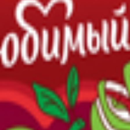
лакт» шиповник с малиной 20
тве дополнительного питья.