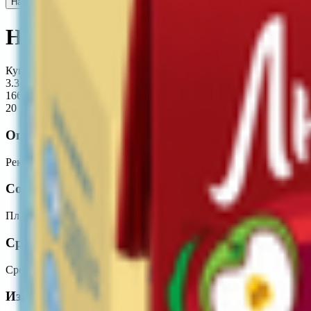
Напиток сокосодержащий «Любимый» яблоко
0.98
BYN
BYN
Напиток чайный детский «Бел
Купляйце Беларускае
3.32
BYN
BYN
166.00 руб/кг
20 г
Описание
Рекомендовано для питания детей старше 6-ти месяцев в качес
Состав
Плоды шиповника, малина.
Срок годности
Срок годности
:
2 года
Изготовитель