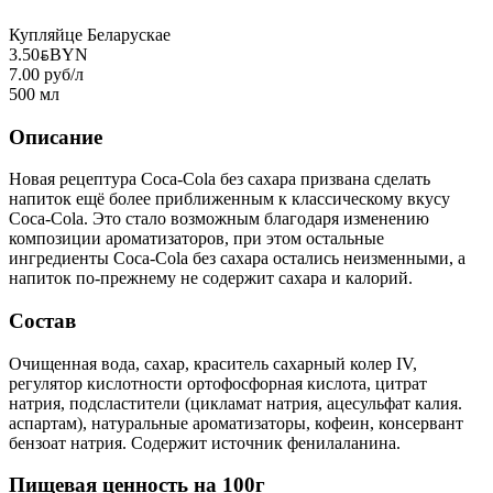
Купляйце Беларускае
3.50
BYN
BYN
7.00 руб/л
500 мл
Описание
Новая рецептура Coca-Cola без сахара призвана сделать
напиток ещё более приближенным к классическому вкусу
Coca-Cola. Это стало возможным благодаря изменению
композиции ароматизаторов, при этом остальные
ингредиенты Coca-Cola без сахара остались неизменными, а
напиток по-прежнему не содержит сахара и калорий.
Состав
Очищенная вода, сахар, краситель сахарный колер IV,
регулятор кислотности ортофосфорная кислота, цитрат
натрия, подсластители (цикламат натрия, ацесульфат калия.
аспартам), натуральные ароматизаторы, кофеин, консервант
бензоат натрия. Содержит источник фенилаланина.
Пищевая ценность на 100г