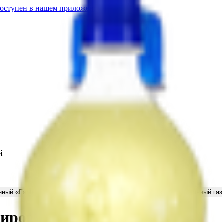
доступен в нашем приложении.
й
нный «Fanta» апельсиновый вкус
2.29
BYN
BYN
Напиток безалкогольный га
азированный