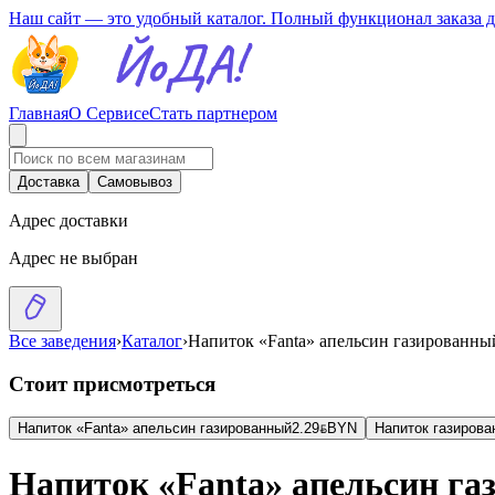
Наш сайт — это удобный каталог. Полный функционал заказа 
Главная
О Сервисе
Стать партнером
Доставка
Самовывоз
Адрес доставки
Адрес не выбран
Все заведения
›
Каталог
›
Напиток «Fanta» апельсин газированны
Стоит присмотреться
Напиток «Fanta» апельсин газированный
2.29
BYN
BYN
Напиток газирова
Напиток «Fanta» апельсин г