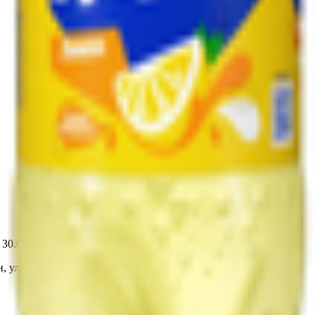
т 30.05.2003г выдано Гомельским облисполкомом
, ул. Козлова 2-А