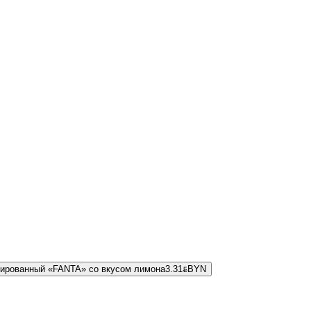
зированный «FANTA» со вкусом лимона
3.31
BYN
BYN