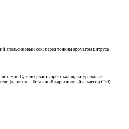
щий апельсиновый сок: перед тонким ароматом цитруса
, витамин С, консервант сорбат калия, натуральные
тели (каротины, бета-апо-8-каротиновый альдегид С30).