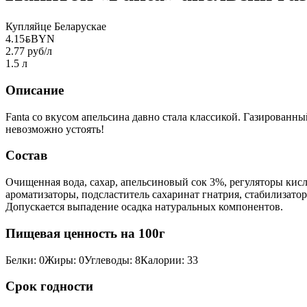
Купляйце Беларускае
4.15
BYN
BYN
2.77 руб/л
1.5 л
Описание
Fanta со вкусом апельсина давно стала классикой. Газирован
невозможно устоять!
Состав
Очищенная вода, сахар, апельсиновый сок 3%, регуляторы кисл
ароматизаторы, подсластитель сахаринат гнатрия, стабилизатор
Допускается выпадение осадка натуральных компонентов.
Пищевая ценность на 100г
Белки
:
0
Жиры
:
0
Углеводы
:
8
Калории
:
33
Срок годности