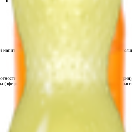
ный напиток жизнерадостного оранжевого цвета содержит настоя
отности (лимонная кислота, яблочная кислота, глюконат натрия)
ы (эфиры глицерина и смоляных кислот, гуаровая камедь), краси