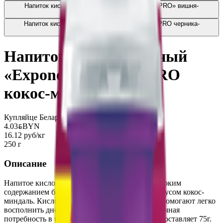
Напиток кисломолочный «Exponenta NORM-PRO» вишня-
черешня
3.16
BYN
BYN
Напиток кисломолочный «Exponenta» HIGH-PRO черника-
земляника
4.03
BYN
BYN
Напиток кисломолочный
«Exponenta» HIGH-PRO
кокос-миндаль
Купляйце Беларускае
4.03
BYN
BYN
16.12 руб/кг
250 г
Описание
Напитое кисломолочный обезжиренный с высоким
содержанием белка Экспонента Хай-Про со вкусом кокос-
миндаль. Кисломолочные напитки Exponenta помогают легко
восполнить дневную норму белка. Среднесуточная
потребность в белках для взрослого человека составляет 75г.