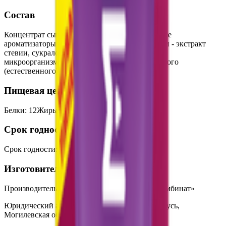
Состав
Концентрат сывороточных белков; натуральные
ароматизаторы - кокос, миндаль; подсластители - экстракт
стевии, сукралоза; закваска молочнокислых
микроорганизмов. Содержатся сахара природного
(естественного) происхождения.
Пищевая ценность на 100г
Белки
:
12
Жиры
:
0
Углеводы
:
2.5
Калории
:
60
Срок годности
Срок годности
:
47 суток
Изготовитель
Производитель:
ИООО «Горецкий пищевой комбинат»
Юридический адрес:
213410, Республика Беларусь,
Могилевская область, г. Горки, ул. Мира, 19