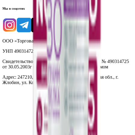
Мы в соцсетях
ООО «Торговая сеть «Продмир»
УНП 490314725
Свидетельство о государственной регистрации № 490314725
от 30.05.2003г выдано Гомельским облисполкомом
Адрес: 247210, Республика Беларусь, Гомельская обл., г.
Жлобин, ул. Козлова 2-А