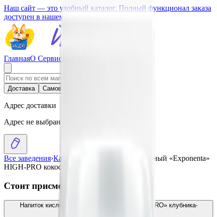
Наш сайт — это удобный каталог. Полный функционал заказа
доступен в нашем приложении.
Главная
О Сервисе
Стать партнером
Доставка
Самовывоз
Адрес доставки
Адрес не выбран
Все заведения
›
Каталог
›
Напиток кисломолочный «Exponenta»
HIGH-PRO кокос-миндаль
Стоит присмотреться
Напиток кисломолочный «Exponenta NORM-PRO» клубника-
сливки
3.16
BYN
BYN