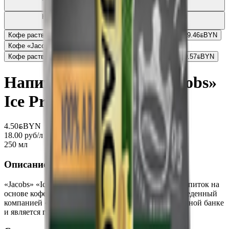
растворимый
0.95
BYN
BYN
Напиток кофейный «Jacobs Iced Latte» Original
растворимый
1.83
BYN
BYN
Кофе растворимый «Jacobs Barista Editions» с молотым
29.46
BYN
BYN
Кофе «Jacobs Barista Crema» в зернах
75.38
BYN
BYN
Кофе растворимый «Jacobs monarch» сублимированный
0.57
BYN
BYN
Напиток кофейный «Jacobs»
Ice Presso Latte
4.50
BYN
BYN
18.00 руб/л
250 мл
Описание
«Jacobs» «Ice Presso Latte» - это прохладительный напиток на
основе кофе с добавлением молока и сахара, произведенный
компанией «Jacobs». Этот напиток доступен в жестяной банке
и является готовым к употреблению.