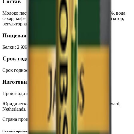
Состав
Молоко пастеризованное с массовой долей жира 0.7%, вода,
сахар, кофе растворимый порошкообразный, ароматизатор,
регулятор кислотности (Е501).
Пищевая ценность на 100г
Белки
:
2.9
Жиры
:
0.5
Углеводы
:
6.5
Калории
:
43
Срок годности
Срок годности
:
12 месяцев
Изготовитель
Производитель:
Hochwald Foods GmbH
Юридический адрес:
Harlingerstraat 65, 8701 WR Bolsward,
Netherlands, Нидерланды
Страна производства:
Германия
Скачать приложение