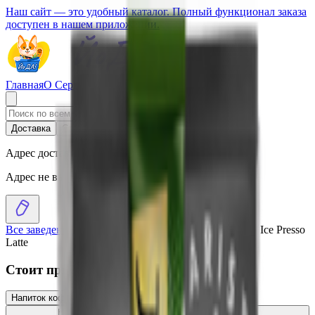
Наш сайт — это удобный каталог. Полный функционал заказа
доступен в нашем приложении.
Главная
О Сервисе
Стать партнером
Доставка
Самовывоз
Адрес доставки
Адрес не выбран
Все заведения
›
Каталог
›
Напиток кофейный «Jacobs» Ice Presso
Latte
Стоит присмотреться
Напиток кофейный «Jacobs» iced latte karamel
1.83
BYN
BYN
Напиток кофейный «Jacobs Caramel Latte» 3в1