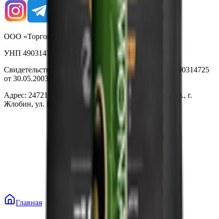
ООО «Торговая сеть «Продмир»
УНП 490314725
Свидетельство о государственной регистрации № 490314725
от 30.05.2003г выдано Гомельским облисполкомом
Адрес: 247210, Республика Беларусь, Гомельская обл., г.
Жлобин, ул. Козлова 2-А
Главная