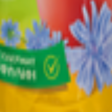
т 30.05.2003г выдано Гомельским облисполкомом
, ул. Козлова 2-А