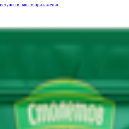
доступен в нашем приложении.
цикорием
» утро с цикорием