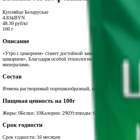
Купляйце Беларускае
4.83
BYN
BYN
48.30 руб/кг
100 г
Описание
«Утро с цикорием» станет достойной заменой привычному кофе
цикорием». Благодаря особой технологии обжарки мы получаем
минералами.
Состав
Ячмень растворимый порошкообразный, цикорий растворимый
Пищевая ценность на 100г
Жиры
:
0
Белки
:
10
Калории
:
290
Углеводы
:
64
Срок годности
Срок годности
:
16 месяцев