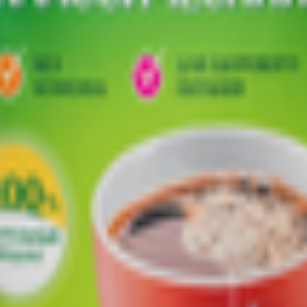
, Минский р-н, Папернянский с/с, аг. Вишневка, ул.Восточная,6