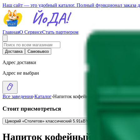
Наш сайт — это удобный каталог. Полный функционал заказа 
Главная
О Сервисе
Стать партнером
Доставка
Самовывоз
Адрес доставки
Адрес не выбран
Все заведения
›
Каталог
›
Напиток кофейный «Столетов» утро с 
Стоит присмотреться
Цикорий «Столетов» классический
5.91
BYN
BYN
Напиток кофейный «Столетов