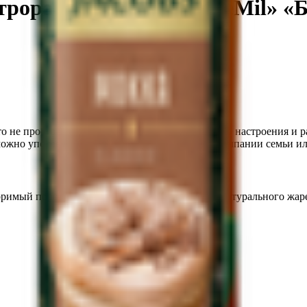
трорастворимый «CoffeMil» «
то не просто кофе, а настоящий драйвер хорошего настроения и
ожно употреблять в любой ситуации: дома, в компании семьи или
воримый порошкообразный с добавлением кофе натурального жаре