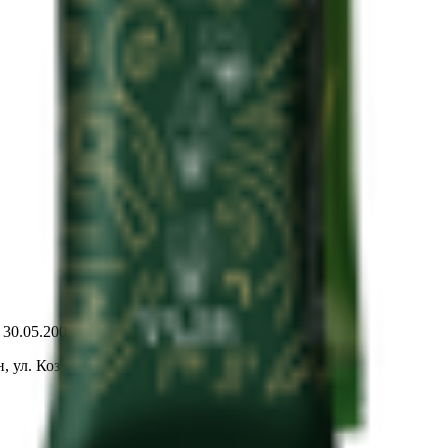
т 30.05.2003г выдано Гомельским облисполкомом
, ул. Козлова 2-А