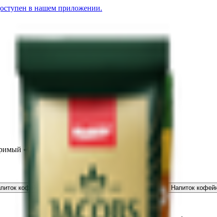
доступен в нашем приложении.
римый «CoffeMil» «Беллакт»
питок кофейный растворимый «Nescafe» latte
1.52
BYN
BYN
Напиток кофейн