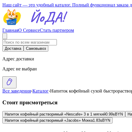
Наш сайт — это удобный каталог. Полный функционал заказа 
Главная
О Сервисе
Стать партнером
Доставка
Самовывоз
Адрес доставки
Адрес не выбран
Все заведения
›
Каталог
›
Напиток кофейный сухой быстрораство
Стоит присмотреться
Напиток кофейный растворимый «Nescafe» 3 в 1 мягкий
0.99
BYN
BYN
На
Напиток кофейный растворимый «Jacobs» Мокка
1.83
BYN
BYN