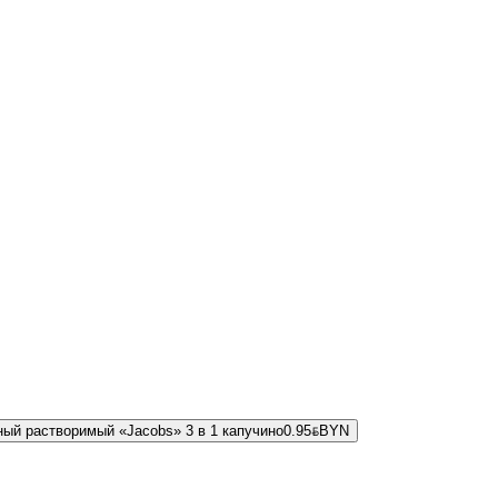
ый растворимый «Jacobs» 3 в 1 капучино
0.95
BYN
BYN