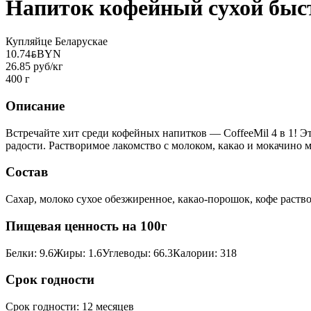
Напиток кофейный сухой быс
Купляйце Беларускае
10.74
BYN
BYN
26.85 руб/кг
400 г
Описание
Встречайте хит среди кофейных напитков — CoffeeMil 4 в 1! Э
радости. Растворимое лакомство с молоком, какао и мокачино м
Состав
Сахар, молоко сухое обезжиренное, какао-порошок, кофе раст
Пищевая ценность на 100г
Белки
:
9.6
Жиры
:
1.6
Углеводы
:
66.3
Калории
:
318
Срок годности
Срок годности
:
12 месяцев