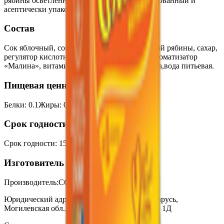
рябины осветленный обогащенный пастеризованный и
асептически упакованный.
Состав
Сок яблочный, сок малины, сок черноплодной рябины, сахар,
регулятор кислотности лимонная кислота, ароматизатор
«Малина», витамин С - аскорбиновая кислота,вода питьевая.
Пищевая ценность на 100г
Белки
:
0.1
Жиры
:
0
Углеводы
:
11
Калории
:
45
Срок годности
Срок годности
:
15 месяцев
Изготовитель
Производитель:
СООО «Оазис Груп»
Юридический адрес:
213823, Республика Беларусь,
Могилевская обл., г. Бобруйск, ул. Нахимова, 1Д