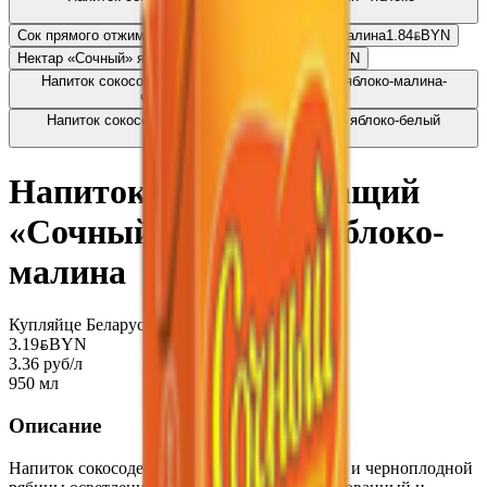
вишня
3.24
BYN
BYN
Сок прямого отжима «Улётный перекус» яблоко-малина
1.84
BYN
BYN
Нектар «Сочный» яблоко-белый виноград
0.99
BYN
BYN
Напиток сокосодержащий «Сочный витамин» яблоко-малина-
черноплодная рябина
3.19
BYN
BYN
Напиток сокосодержащий «Сочный витамин» яблоко-белый
виноград
2.96
BYN
BYN
Напиток сокосодержащий
«Сочный витамин» яблоко-
малина
Купляйце Беларускае
3.19
BYN
BYN
3.36 руб/л
950 мл
Описание
Напиток сокосодержащий из яблока, малины и черноплодной