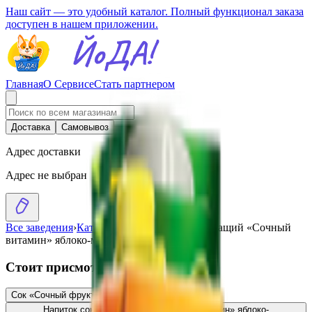
Наш сайт — это удобный каталог. Полный функционал заказа
доступен в нашем приложении.
Главная
О Сервисе
Стать партнером
Доставка
Самовывоз
Адрес доставки
Адрес не выбран
Все заведения
›
Каталог
›
Напиток сокосодержащий «Сочный
витамин» яблоко-малина
Стоит присмотреться
Сок «Сочный фрукт» яблоко
0.99
BYN
BYN
Напиток сокосодержащий «Сочный витамин» яблоко-