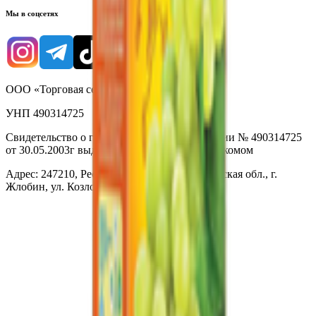
Мы в соцсетях
ООО «Торговая сеть «Продмир»
УНП 490314725
Свидетельство о государственной регистрации № 490314725
от 30.05.2003г выдано Гомельским облисполкомом
Адрес: 247210, Республика Беларусь, Гомельская обл., г.
Жлобин, ул. Козлова 2-А