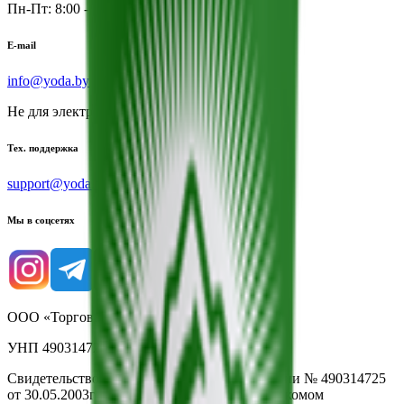
Пн-Пт: 8:00 - 17:00
E-mail
info@yoda.by
Не для электронных обращений
Тех. поддержка
support@yoda.by
Мы в соцсетях
ООО «Торговая сеть «Продмир»
УНП 490314725
Свидетельство о государственной регистрации № 490314725
от 30.05.2003г выдано Гомельским облисполкомом