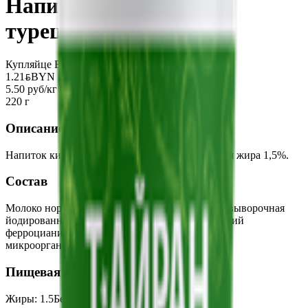
Напиток «Тайран по-
турецки» 1,5%
Купляйце Беларускае
1.21
BYN
BYN
5.50 руб/кг
220 г
Описание
Напиток кисломолочный с солью массовая доля жира 1,5%.
Состав
Молоко нормализованное, вода питьевая, соль выворочная
йодированная (содержит агент антислеживающий
ферроцианид калия), закваска молочнокислых
микроорганизмов.
Пищевая ценность на 100г
Жиры
:
1.5
Белки
:
1.9
Калории
:
34
Углеводы
:
3.1