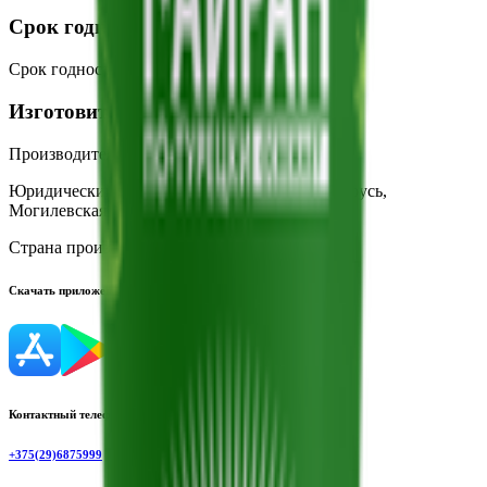
Срок годности
Срок годности
:
50 суток
Изготовитель
Производитель:
ОАО «Молочные горки»
Юридический адрес:
213410, Республика Беларусь,
Могилевская область, г. Горки, ул. Мира, 19
Страна производства:
Республика Беларусь
Скачать приложение
Контактный телефон
+375(29)6875999