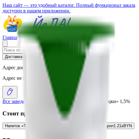
Наш сайт — это удобный каталог. Полный функционал заказа
доступен в нашем приложении.
Главная
О Сервисе
Стать партнером
Доставка
Самовывоз
Адрес доставки
Адрес не выбран
Все заведения
›
Каталог
›
Напиток «Тайран по-турецки» 1,5%
Стоит присмотреться
Напиток «Тайран по-турецки» 1,5% соленый огурец-укроп
1.21
BYN
BYN