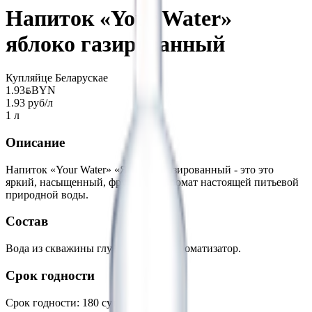
Напиток «Your Water»
яблоко газированный
Купляйце Беларускае
1.93
BYN
BYN
1.93 руб/л
1 л
Описание
Напиток «Your Water» «Яблоко» газированный - это это
яркий, насыщенный, фруктовый аромат настоящей питьевой
природной воды.
Состав
Вода из скважины глубиной 266м, ароматизатор.
Срок годности
Срок годности
:
180 суток