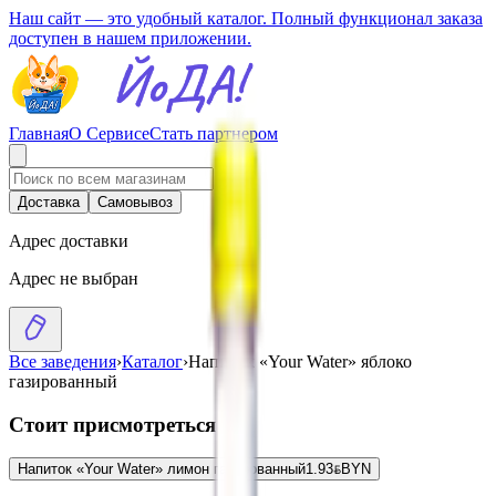
Наш сайт — это удобный каталог. Полный функционал заказа
доступен в нашем приложении.
Главная
О Сервисе
Стать партнером
Доставка
Самовывоз
Адрес доставки
Адрес не выбран
Все заведения
›
Каталог
›
Напиток «Your Water» яблоко
газированный
Стоит присмотреться
Напиток «Your Water» лимон газированный
1.93
BYN
BYN