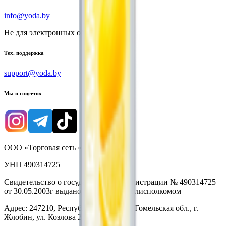
info@yoda.by
Не для электронных обращений
Тех. поддержка
support@yoda.by
Мы в соцсетях
ООО «Торговая сеть «Продмир»
УНП 490314725
Свидетельство о государственной регистрации № 490314725
от 30.05.2003г выдано Гомельским облисполкомом
Адрес: 247210, Республика Беларусь, Гомельская обл., г.
Жлобин, ул. Козлова 2-А