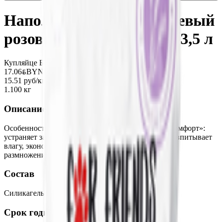
Наполнитель силикагелевый
розовый «ЭкоКомфорт» 3,5 л
Купляйце Беларускае
17.06
BYN
BYN
15.51 руб/кг
1.100 кг
Описание
Особенности силикагелевого наполнителя «ЭкоКомфорт»:
устраняет запахи, не липнет к шерсти, мгновенно впитывает
влагу, экономичен в использовании, препятствует
размножению бактерий.
Состав
Силикагель в форме кристаллов.
Срок годности