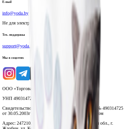
E-mail
info@yoda.by
Не для электронных обращений
Тех. поддержка
support@yoda.by
Мы в соцсетях
ООО «Торговая сеть «Продмир»
УНП 490314725
Свидетельство о государственной регистрации № 490314725
от 30.05.2003г выдано Гомельским облисполкомом
Адрес: 247210, Республика Беларусь, Гомельская обл., г.
Жлобин, ул. Козлова 2-А