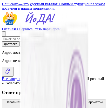
Наш сайт — это удобный каталог. Полный функционал заказа
доступен в нашем приложении.
Главная
О Сервисе
Стать партнером
Доставка
Самовывоз
Адрес доставки
Адрес не выбран
Все заведения
›
Каталог
›
Наполнитель силикагелевый розовый
«ЭкоКомфорт» 3,5 л
Стоит присмотреться
Наполнитель силикагелевый «For Friends clean» 3,8 л с ароматом
лаванды
15.58
BYN
BYN