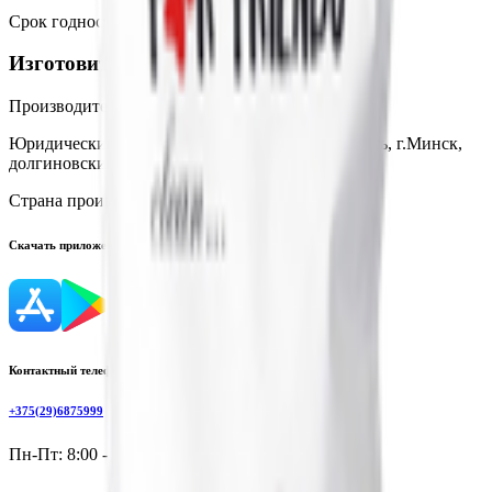
Срок годности
:
Не ограничен
Изготовитель
Производитель:
ООО «ЭкоКомфорт»
Юридический адрес:
220053, Руспублика Беларусь, г.Минск,
долгиновский тракт, д.39, каб 436
Страна производства:
Республика Беларусь
Скачать приложение
Контактный телефон
+375(29)6875999
Пн-Пт: 8:00 - 17:00