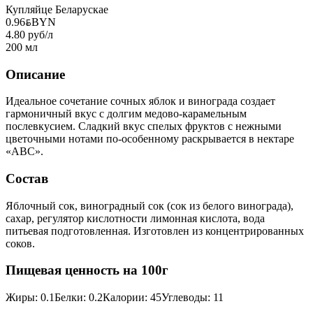
Купляйце Беларускае
0.96
BYN
BYN
4.80 руб/л
200 мл
Описание
Идеальное сочетание сочных яблок и винограда создает
гармоничный вкус с долгим медово-карамельным
послевкусием. Сладкий вкус спелых фруктов с нежными
цветочными нотами по-особенному раскрывается в нектаре
«ABC».
Состав
Яблочный сок, виноградный сок (сок из белого винограда),
сахар, регулятор кислотности лимонная кислота, вода
питьевая подготовленная. Изготовлен из концентрированных
соков.
Пищевая ценность на 100г
Жиры
:
0.1
Белки
:
0.2
Калории
:
45
Углеводы
:
11