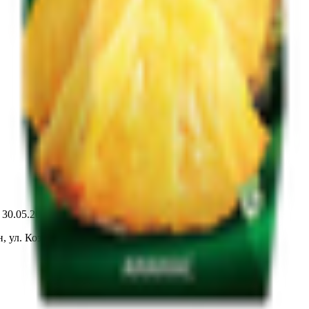
т 30.05.2003г выдано Гомельским облисполкомом
, ул. Козлова 2-А