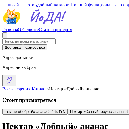
Наш сайт — это удобный каталог. Полный функционал заказа 
Главная
О Сервисе
Стать партнером
Доставка
Самовывоз
Адрес доставки
Адрес не выбран
Все заведения
›
Каталог
›
Нектар «Добрый» ананас
Стоит присмотреться
Нектар «Добрый» ананас
3.43
BYN
BYN
Нектар «Сочный фрукт» ананас
3
Нектар «Добрый» ананас