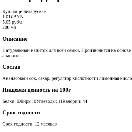
Купляйце Беларускае
1.01
BYN
BYN
5.05 руб/л
200 мл
Описание
Натуральный напиток для всей семьи. Производится на основе
ананасов.
Состав
Ананасовый сок, сахар, регулятор кислотности лимонная кисло
Пищевая ценность на 100г
Белки
:
0
Жиры
:
0
Углеводы
:
11
Калории
:
44
Срок годности
Срок годности
:
12 месяцев