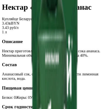
Нектар «Добрый» ананас
Купляйце Беларускае
3.43
BYN
BYN
3.43 руб/л
1 л
Описание
Нектар приготовлен из концентрированного сока ананаса.
Минимальная объемная доля фруктового сока 40%.
Состав
Ананасовый сок, сахар, регулятор кислотности лимонная
кислота, вода.
Пищевая ценность на 100г
Белки
:
0
Жиры
:
0
Углеводы
:
11
Калории
:
44
Срок годности