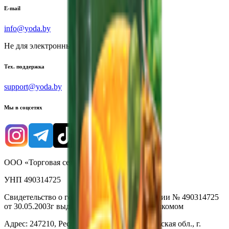
E-mail
info@yoda.by
Не для электронных обращений
Тех. поддержка
support@yoda.by
Мы в соцсетях
ООО «Торговая сеть «Продмир»
УНП 490314725
Свидетельство о государственной регистрации № 490314725
от 30.05.2003г выдано Гомельским облисполкомом
Адрес: 247210, Республика Беларусь, Гомельская обл., г.