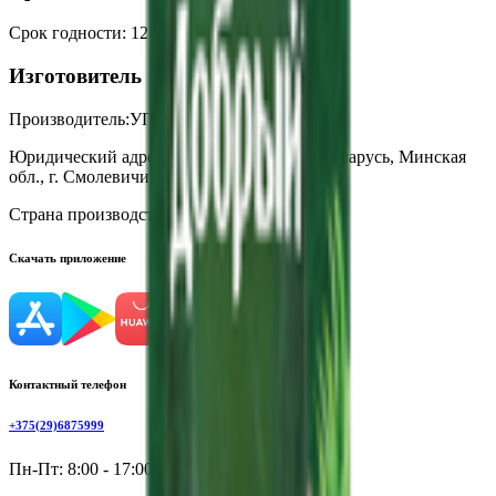
Срок годности
:
12 месяцев
Изготовитель
Производитель:
УП «Вланпак»
Юридический адрес:
222202, Республика Беларусь, Минская
обл., г. Смолевичи, ул. Вокзальная, д.5Б
Страна производства:
Республика Беларусь
Скачать приложение
Контактный телефон
+375(29)6875999
Пн-Пт: 8:00 - 17:00