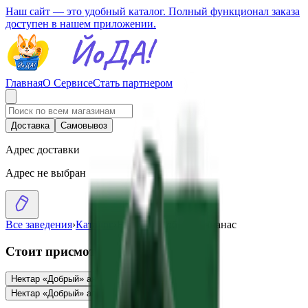
Наш сайт — это удобный каталог. Полный функционал заказа
доступен в нашем приложении.
Главная
О Сервисе
Стать партнером
Доставка
Самовывоз
Адрес доставки
Адрес не выбран
Все заведения
›
Каталог
›
Нектар «Добрый» ананас
Стоит присмотреться
Нектар «Добрый» ананас
1.01
BYN
BYN
Нектар «Добрый» апельсин
3.93
BYN
BYN