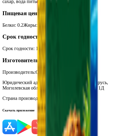
сахар, вода питьевая подготовленная.
Пищевая ценность на 100г
Белки
:
0.2
Жиры
:
0.2
Углеводы
:
11
Калории
:
45
Срок годности
Срок годности
:
18 месяцев
Изготовитель
Производитель:
СООО «Оазис Груп»
Юридический адрес:
213823, Республика Беларусь,
Могилевская обл., г. Бобруйск, ул. Нахимова, 1Д
Страна производства:
Республика Беларусь
Скачать приложение