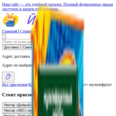
Наш сайт — это удобный каталог. Полный функционал заказа
доступен в нашем приложении.
Главная
О Сервисе
Стать партнером
Доставка
Самовывоз
Адрес доставки
Адрес не выбран
Все заведения
›
Каталог
›
Нектар «Сочный фрукт» мультифрукт
Стоит присмотреться
Нектар «Добрый» мультифрут
6.62
BYN
BYN
Нектар «АВС» мультифрукт
0.92
BYN
BYN
Нектар «Добрый» мультифрукт
1.01
BYN
BYN