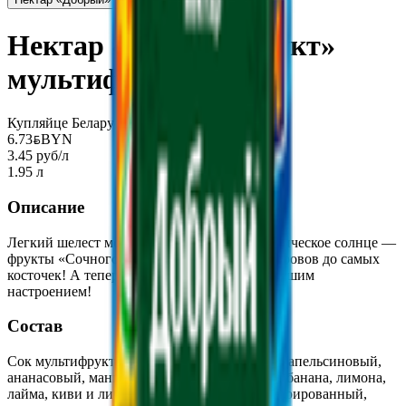
Нектар «Сочный фрукт»
мультифрукт
Купляйце Беларускае
6.73
BYN
BYN
3.45 руб/л
1.95 л
Описание
Легкий шелест морского бриза, жаркое тропическое солнце —
фрукты «Сочного» зарядились энергией островов до самых
косточек! А теперь готовы заряжать вас хорошим
настроением!
Состав
Сок мультифруктовый концентрированный (апельсиновый,
ананасовый, манговый, пассифлоры, гуавы, банана, лимона,
лайма, киви и личи), сок лимонный концентрированный,