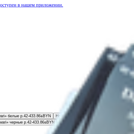
доступен в нашем приложении.
ari» белые р.42-43
3.86
BYN
BYN
Носки мужские «Diwari» белые р.42-43
5.03
B
ari» черные р.42-43
3.86
BYN
BYN