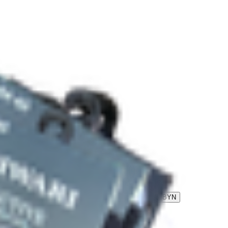
YN
BYN
Носки мужские «Diwari» черные р.40-41
3.86
BYN
BYN