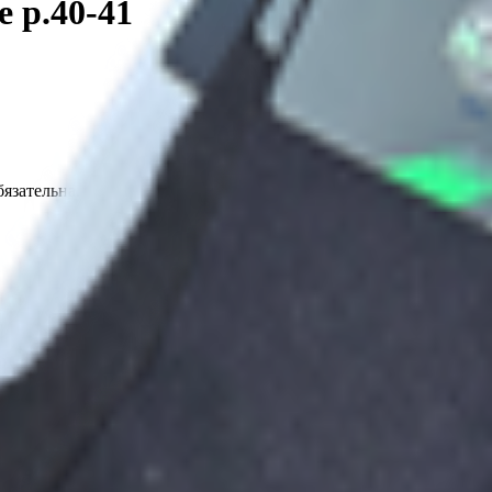
 р.40-41
язательна.
. Победы, 30