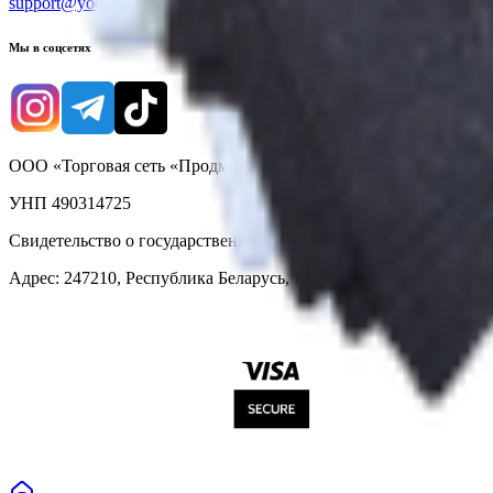
support@yoda.by
Мы в соцсетях
ООО «Торговая сеть «Продмир»
УНП 490314725
Свидетельство о государственной регистрации № 490314725 о
Адрес: 247210, Республика Беларусь, Гомельская обл., г. Жлобин