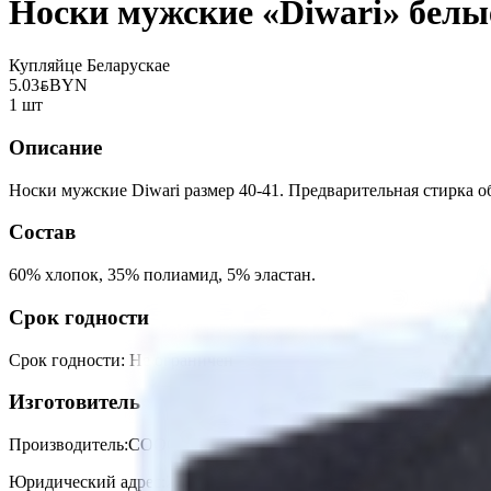
Носки мужские «Diwari» белые
Купляйце Беларускае
5.03
BYN
BYN
1 шт
Описание
Носки мужские Diwari размер 40-41. Предварительная стирка об
Состав
60% хлопок, 35% полиамид, 5% эластан.
Срок годности
Срок годности
:
Не ограничен
Изготовитель
Производитель:
СООО «КОНТЕ СПА»
Юридический адрес:
230026, Республика Беларусь, г. Гродно, ул