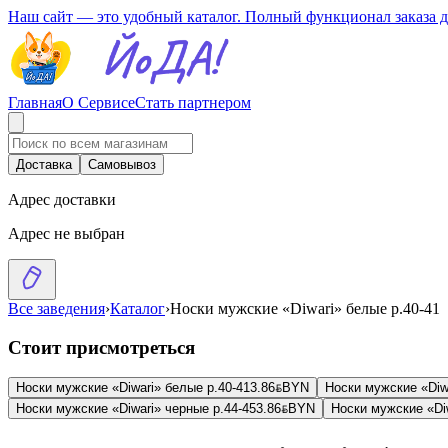
Наш сайт — это удобный каталог. Полный функционал заказа 
Главная
О Сервисе
Стать партнером
Доставка
Самовывоз
Адрес доставки
Адрес не выбран
Все заведения
›
Каталог
›
Носки мужские «Diwari» белые р.40-41
Стоит присмотреться
Носки мужские «Diwari» белые р.40-41
3.86
BYN
BYN
Носки мужские «Diw
Носки мужские «Diwari» черные р.44-45
3.86
BYN
BYN
Носки мужские «Diw