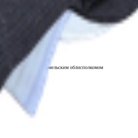
т 30.05.2003г выдано Гомельским облисполкомом
, ул. Козлова 2-А