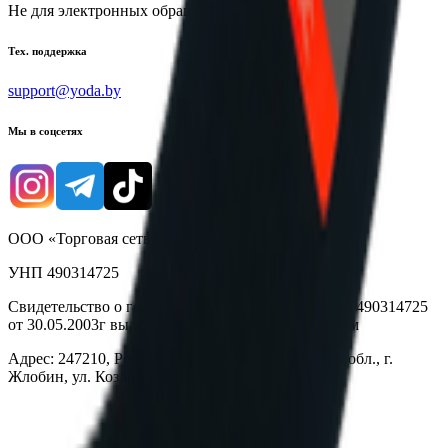
Не для электронных обращений
Тех. поддержка
support@yoda.by
Мы в соцсетях
ООО «Торговая сеть «Продмир»
УНП 490314725
Свидетельство о государственной регистрации № 490314725
от 30.05.2003г выдано Гомельским облисполкомом
Адрес: 247210, Республика Беларусь, Гомельская обл., г.
Жлобин, ул. Козлова 2-А