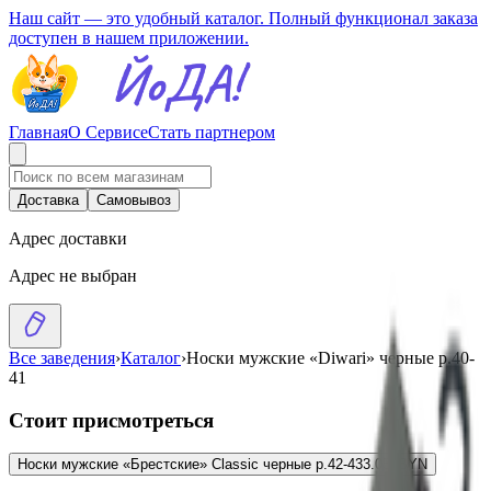
Наш сайт — это удобный каталог. Полный функционал заказа
доступен в нашем приложении.
Главная
О Сервисе
Стать партнером
Доставка
Самовывоз
Адрес доставки
Адрес не выбран
Все заведения
›
Каталог
›
Носки мужские «Diwari» черные р.40-
41
Стоит присмотреться
Носки мужские «Брестские» Classic черные р.42-43
3.05
BYN
BYN