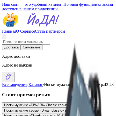
Наш сайт — это удобный каталог. Полный функционал заказа
доступен в нашем приложении.
Главная
О Сервисе
Стать партнером
Доставка
Самовывоз
Адрес доставки
Адрес не выбран
Все заведения
›
Каталог
›
Носки мужские «Diwari» серые р.42-43
Стоит присмотреться
Носки мужские «DIWARI» Classic серые р. 44-45
4.53
BYN
BYN
Носки мужские серые «Diwari classic» р.40-41
4.53
BYN
BYN
Носки мужские «Diwari» белые р.40-41
3.86
BYN
BYN