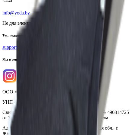
E-mail
info@yoda.by
Не для электронных обращений
Тех. поддержка
support@yoda.by
Мы в соцсетях
ООО «Торговая сеть «Продмир»
УНП 490314725
Свидетельство о государственной регистрации № 490314725
от 30.05.2003г выдано Гомельским облисполкомом
Адрес: 247210, Республика Беларусь, Гомельская обл., г.
Жлобин, ул. Козлова 2-А