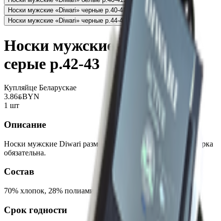
Носки мужские «Diwari» черные р.40-41
3.86
BYN
BYN
Носки мужские «Diwari» черные р.44-45
3.86
BYN
BYN
Носки мужские «Diwari»
серые р.42-43
Купляйце Беларускае
3.86
BYN
BYN
1 шт
Описание
Носки мужские Diwari размер 42-43. Предварительная стирка
обязательна.
Состав
70% хлопок, 28% полиамид, 2% эластан.
Срок годности