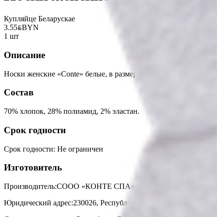
Купляйце Беларускае
3.55
BYN
BYN
1 шт
Описание
Носки женские «Conte» белые, в размере 39-41. Предварительна
Состав
70% хлопок, 28% полиамид, 2% эластан.
Срок годности
Срок годности
:
Не ограничен
Изготовитель
Производитель:
СООО «КОНТЕ СПА»
Юридический адрес:
230026, Республика Беларусь, г. Гродно, ул