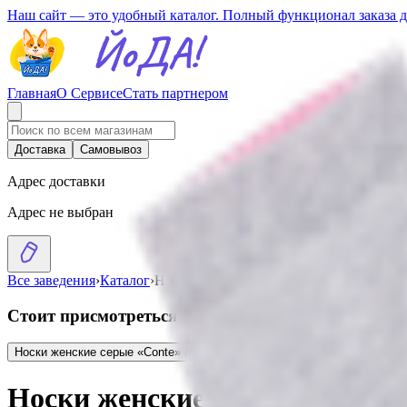
Наш сайт — это удобный каталог. Полный функционал заказа 
Главная
О Сервисе
Стать партнером
Доставка
Самовывоз
Адрес доставки
Адрес не выбран
Все заведения
›
Каталог
›
Носки женские белые «Conte» active p.3
Стоит присмотреться
Носки женские серые «Conte» active p.39-41
3.55
BYN
BYN
Носки женские белые «Conte» a