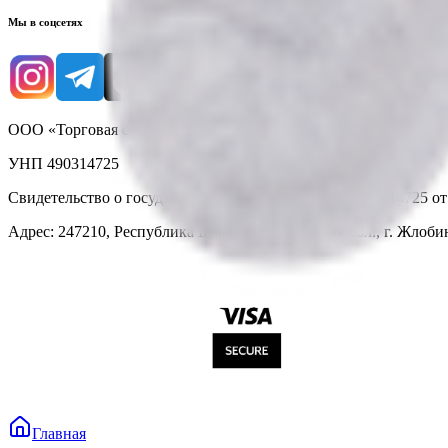
Мы в соцсетях
ООО «Торговая сеть «Продмир»
УНП 490314725
Свидетельство о государственной регистрации № 490314725 о
Адрес: 247210, Республика Беларусь, Гомельская обл., г. Жлобин
Главная