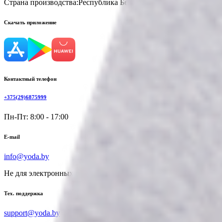
Страна производства:
Республика Беларусь
Скачать приложение
Контактный телефон
+375(29)6875999
Пн-Пт: 8:00 - 17:00
E-mail
info@yoda.by
Не для электронных обращений
Тех. поддержка
support@yoda.by