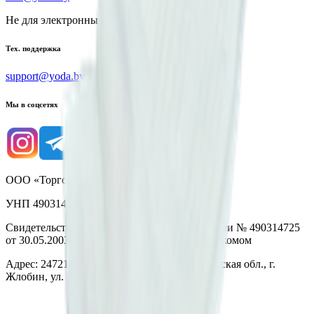
Не для электронных обращений
Тех. поддержка
support@yoda.by
Мы в соцсетях
ООО «Торговая сеть «Продмир»
УНП 490314725
Свидетельство о государственной регистрации № 490314725
от 30.05.2003г выдано Гомельским облисполкомом
Адрес: 247210, Республика Беларусь, Гомельская обл., г.
Жлобин, ул. Козлова 2-А