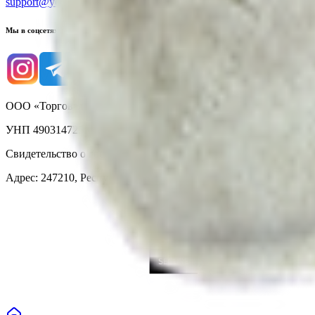
support@yoda.by
Мы в соцсетях
ООО «Торговая сеть «Продмир»
УНП 490314725
Свидетельство о государственной регистрации № 490314725 о
Адрес: 247210, Республика Беларусь, Гомельская обл., г. Жлобин