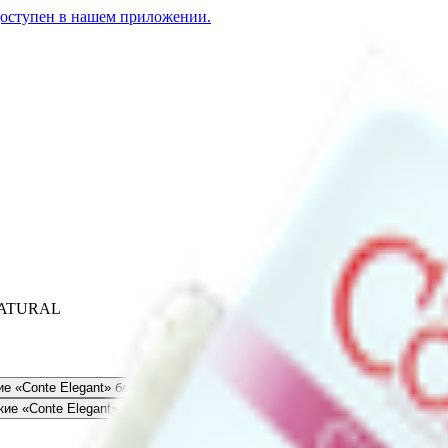
доступен в нашем приложении.
 NATURAL
е «Conte Elegant» бежевые р.36-37
3.61
BYN
BYN
Носки женские «Conte Ele
ие «Conte Elegant» бежевые р.36-37
3.57
BYN
BYN