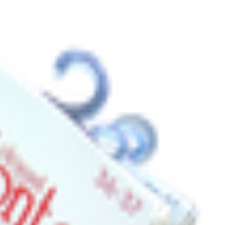
gant» светло-серые р.36-37
3.61
BYN
BYN