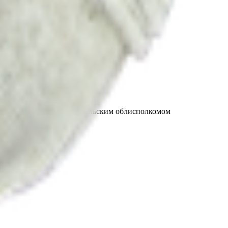
т 30.05.2003г выдано Гомельским облисполкомом
, ул. Козлова 2-А