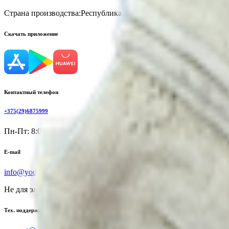
Страна производства:
Республика Беларусь
Скачать приложение
Контактный телефон
+375(29)6875999
Пн-Пт: 8:00 - 17:00
E-mail
info@yoda.by
Не для электронных обращений
Тех. поддержка