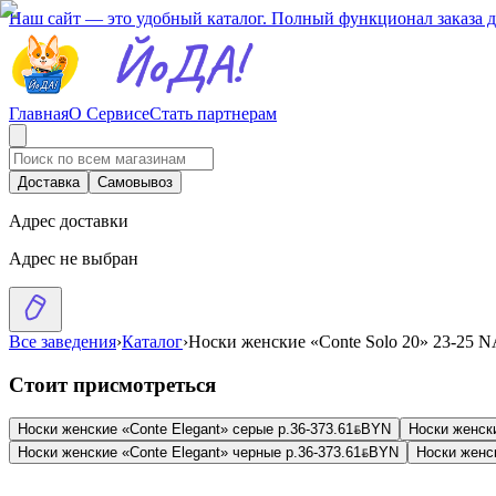
Наш сайт — это удобный каталог. Полный функционал заказа 
Главная
О Сервисе
Стать партнерам
Доставка
Самовывоз
Адрес доставки
Адрес не выбран
Все заведения
›
Каталог
›
Носки женские «Conte Solo 20» 23-25
Стоит присмотреться
Носки женские «Conte Elegant» серые р.36-37
3.61
BYN
BYN
Носки женски
Носки женские «Conte Elegant» черные р.36-37
3.61
BYN
BYN
Носки женск