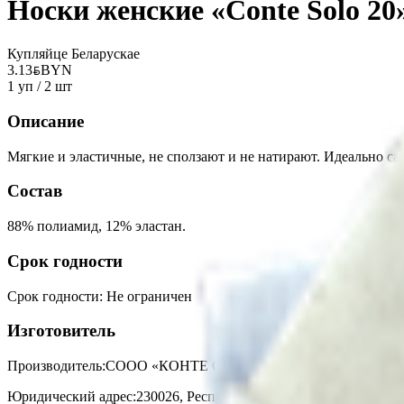
Носки женские «Conte Solo 2
Купляйце Беларускае
3.13
BYN
BYN
1 уп / 2 шт
Описание
Мягкие и эластичные, не сползают и не натирают. Идеально сад
Состав
88% полиамид, 12% эластан.
Срок годности
Срок годности
:
Не ограничен
Изготовитель
Производитель:
СООО «КОНТЕ СПА»
Юридический адрес:
230026, Республика Беларусь, г. Гродно, ул