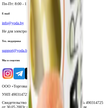
Пн-Пт: 8:00 - 17:00
E-mail
info@yoda.by
Не для электронных обращений
Тех. поддержка
support@yoda.by
Мы в соцсетях
ООО «Торговая сеть «Продмир»
УНП 490314725
Свидетельство о государственной регистрации № 490314725
от 30.05.2003г выдано Гомельским облисполкомом