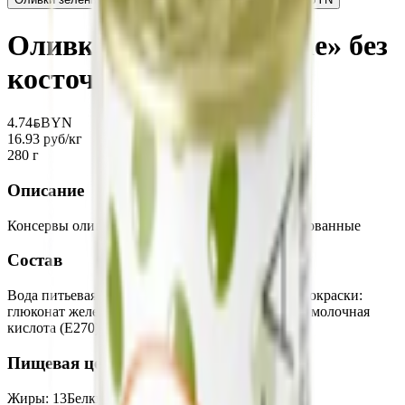
Оливки черные «Ecoline» без
косточки
4.74
BYN
BYN
16.93 руб/кг
280 г
Описание
Консервы оливки черные без косточки стерилизованные
Состав
Вода питьевая, оливки, соль пищевая, фиксатор окраски:
глюконат железа (Е579), регулятор кислотности: молочная
кислота (Е270)
Пищевая ценность на 100г
Жиры
:
13
Белки
:
0.5
Калории
:
129
Углеводы
:
0