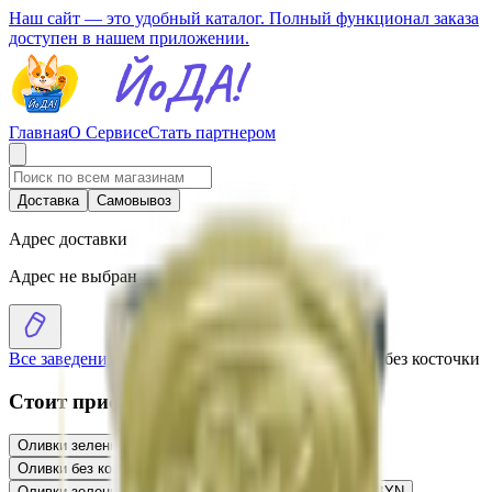
Наш сайт — это удобный каталог. Полный функционал заказа
доступен в нашем приложении.
Главная
О Сервисе
Стать партнером
Доставка
Самовывоз
Адрес доставки
Адрес не выбран
Все заведения
›
Каталог
›
Оливки черные «Ecoline» без косточки
Стоит присмотреться
Оливки зеленые «Ecoline» с лососем
5.61
BYN
BYN
Оливки без косточки «Ecoline»
5.04
BYN
BYN
Оливки зеленые «SANTARRITA» паста из семги
5.38
BYN
BYN