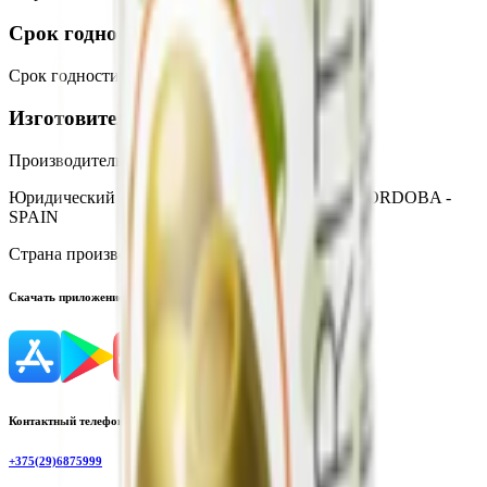
Срок годности
Срок годности
:
3 года
Изготовитель
Производитель:
A. IBERANDALUS, S.L.
Юридический адрес:
14001, C/ Juan de Mena, 2 CORDOBA -
SPAIN
Страна производства:
Испания
Скачать приложение
Контактный телефон
+375(29)6875999