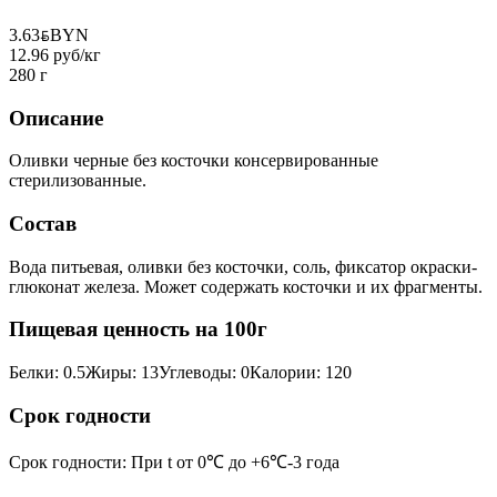
3.63
BYN
BYN
12.96 руб/кг
280 г
Описание
Оливки черные без косточки консервированные
стерилизованные.
Состав
Вода питьевая, оливки без косточки, соль, фиксатор окраски-
глюконат железа. Может содержать косточки и их фрагменты.
Пищевая ценность на 100г
Белки
:
0.5
Жиры
:
13
Углеводы
:
0
Калории
:
120
Срок годности
Срок годности
:
При t от 0℃ до +6℃-3 года