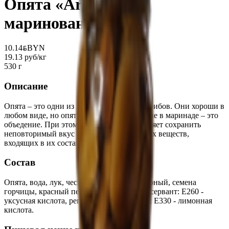
Опята «Arista»
маринованные
10.14
BYN
BYN
19.13 руб/кг
530 г
Описание
Опята – это одни из любимых многими грибов. Они хороши в
любом виде, но опята, законсервированные в маринаде – это
объедение. При этом маринование позволяет сохранить
неповторимый вкус и весь набор полезных веществ,
входящих в их состав.
Состав
Опята, вода, лук, чеснок, укроп, перец черный, семена
горчицы, красный перец, соль, сахар, консервант: Е260 -
уксусная кислота, регулятор кислотности: Е330 - лимонная
кислота.