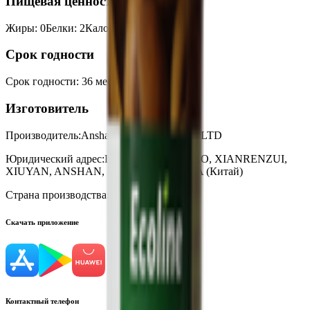
Пищевая ценность на 100г
Жиры
:
0
Белки
:
2
Калории
:
32
Углеводы
:
5
Срок годности
Срок годности
:
36 месяцев
Изготовитель
Производитель:
Anshan N&M Foods CO., LTD
Юридический адрес:
LTD XILAOYEMIAO, XIANRENZUI,
XIUYAN, ANSHAN, LIAONING, CHINA (Китай)
Страна производства:
Китай
Скачать приложение
Контактный телефон