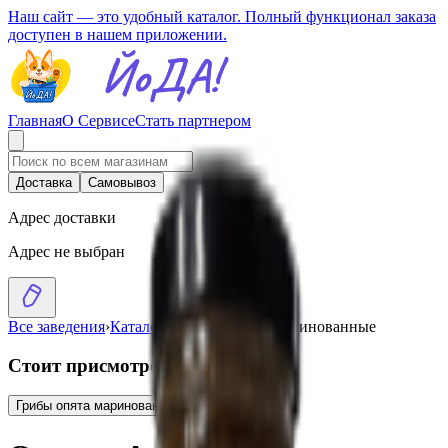
Наш сайт — это удобный каталог. Полный функционал заказа
доступен в нашем приложении.
Главная
О Сервисе
Стать партнером
Доставка
Самовывоз
Адрес доставки
Адрес не выбран
Все заведения
›
Каталог
›
Опята «Arista» маринованные
Стоит присмотреться
Грибы опята маринованные
9.67
BYN
BYN