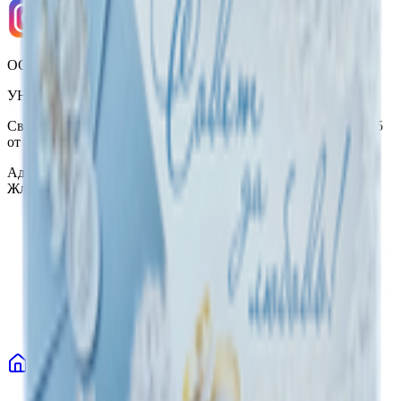
ООО «Торговая сеть «Продмир»
УНП 490314725
Свидетельство о государственной регистрации № 490314725
от 30.05.2003г выдано Гомельским облисполкомом
Адрес: 247210, Республика Беларусь, Гомельская обл., г.
Жлобин, ул. Козлова 2-А
Главная