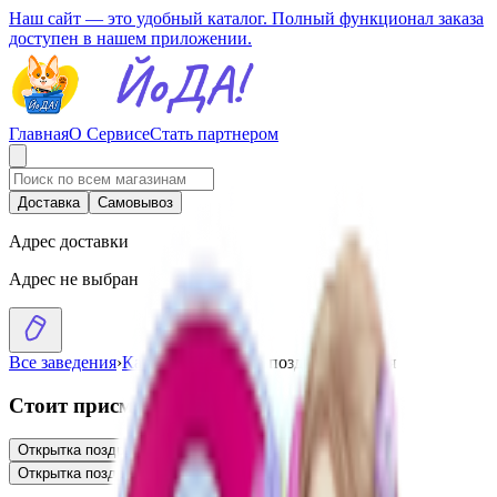
Наш сайт — это удобный каталог. Полный функционал заказа
доступен в нашем приложении.
Главная
О Сервисе
Стать партнером
Доставка
Самовывоз
Адрес доставки
Адрес не выбран
Все заведения
›
Каталог
›
Открытка поздравительная
Стоит присмотреться
Открытка поздравительная «8 марта»
0.70
BYN
BYN
Открытка поздравительная
3.27
BYN
BYN