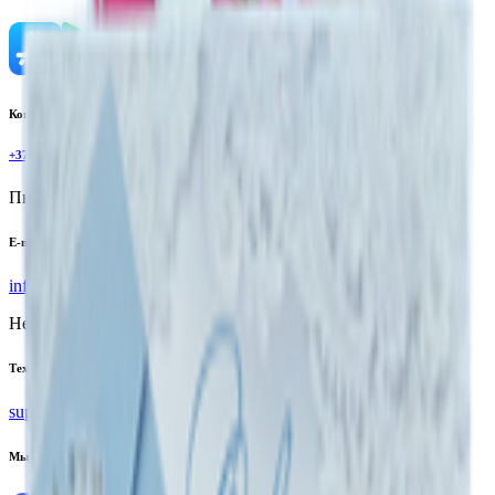
Контактный телефон
+375(29)6875999
Пн-Пт: 8:00 - 17:00
E-mail
info@yoda.by
Не для электронных обращений
Тех. поддержка
support@yoda.by
Мы в соцсетях