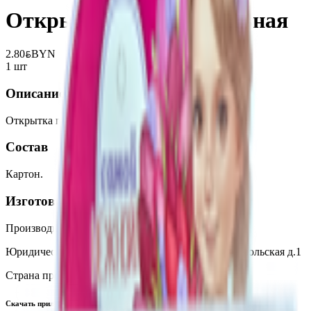
Открытка поздравительная
2.80
BYN
BYN
1 шт
Описание
Открытка поздравительная.
Состав
Картон.
Изготовитель
Производитель:
ООО «Типография «Стезя»
Юридический адрес:
142100 г.Подольск, ул.Комсомольская д.1
Страна производства:
Россия
Скачать приложение