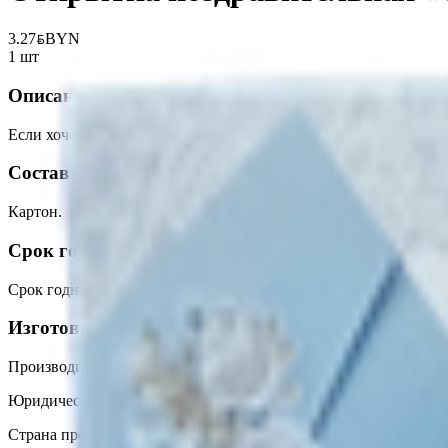
3.27
BYN
BYN
1 шт
Описание
Если хочется сделать подарок ещё более персональным, рядом с
Состав
Картон.
Срок годности
Срок годности
:
Не ограничен
Изготовитель
Производитель:
ООО "Открытая планета"
Юридический адрес:
127422, г. Москва, ул. Тимирязевская, д. 1, 
Страна производства:
Россия