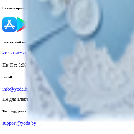
Скачать приложение
Контактный телефон
+375(29)6875999
Пн-Пт: 8:00 - 17:00
E-mail
info@yoda.by
Не для электронных обращений
Тех. поддержка
support@yoda.by