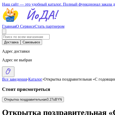
Наш сайт — это удобный каталог. Полный функционал заказа 
Главная
О Сервисе
Стать партнером
Доставка
Самовывоз
Адрес доставки
Адрес не выбран
Все заведения
›
Каталог
›
Открытка поздравительная «С годовщи
Стоит присмотреться
Открытка поздравительная
3.27
BYN
BYN
Открытка поздравительная «