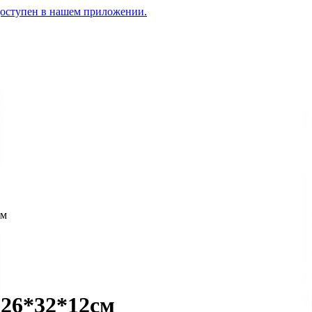
доступен в нашем приложении.
см
 26*32*12см