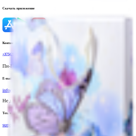
Скачать приложение
Контактный телефон
+375(29)6875999
Пн-Пт: 8:00 - 17:00
E-mail
info@yoda.by
Не для электронных обращений
Тех. поддержка
support@yoda.by