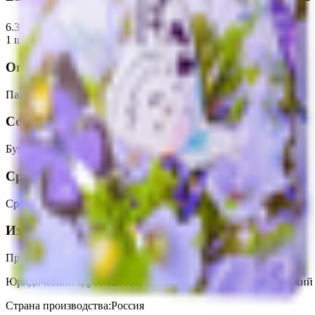
6.39
BYN
BYN
1 шт
Описание
Пакет для подарка бумажный 26*32*12см.
Состав
Бумага.
Срок годности
Срок годности
:
Не ограничен
Изготовитель
Производитель:
Арт и Дизайн
Юридический адрес:
125009, г. Москва, Малый Гнездниковский 
Страна производства:
Россия