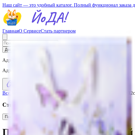
Наш сайт — это удобный каталог. Полный функционал заказа 
Главная
О Сервисе
Стать партнером
Доставка
Самовывоз
Адрес доставки
Адрес не выбран
Все заведения
›
Каталог
›
Пакет для подарка бумажный 26*32*12
Стоит присмотреться
Пакет для подарка бумажный
4.83
BYN
BYN
Пакет для подарка бумажный