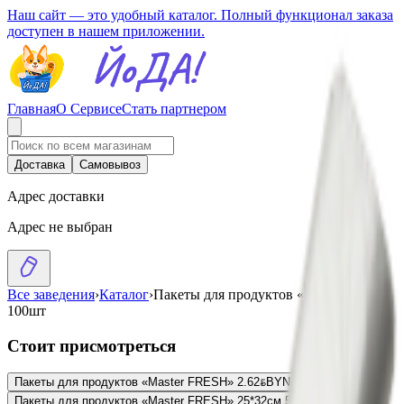
Наш сайт — это удобный каталог. Полный функционал заказа
доступен в нашем приложении.
Главная
О Сервисе
Стать партнером
Доставка
Самовывоз
Адрес доставки
Адрес не выбран
Все заведения
›
Каталог
›
Пакеты для продуктов «Чистюля» XL
100шт
Стоит присмотреться
Пакеты для продуктов «Master FRESH»
2.62
BYN
BYN
Пакеты для продуктов «Master FRESH» 25*32см 50шт
1.28
BYN
BYN