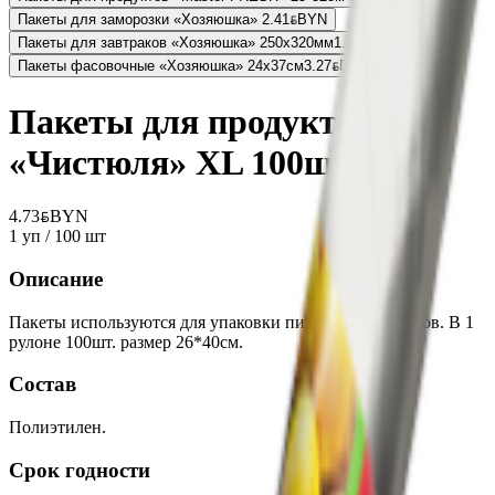
Пакеты для заморозки «Хозяюшка»
2.41
BYN
BYN
Пакеты для завтраков «Хозяюшка» 250х320мм
1.37
BYN
BYN
Пакеты фасовочные «Хозяюшка» 24х37см
3.27
BYN
BYN
Пакеты для продуктов
«Чистюля» XL 100шт
4.73
BYN
BYN
1 уп / 100 шт
Описание
Пакеты используются для упаковки пищевых продуктов. В 1
рулоне 100шт. размер 26*40см.
Состав
Полиэтилен.
Срок годности