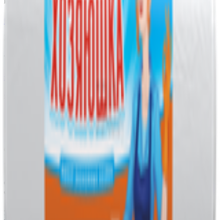
E-mail
info@yoda.by
Не для электронных обращений
Тех. поддержка
support@yoda.by
Мы в соцсетях
ООО «Торговая сеть «Продмир»
УНП 490314725
Свидетельство о государственной регистрации № 490314725
от 30.05.2003г выдано Гомельским облисполкомом
Адрес: 247210, Республика Беларусь, Гомельская обл., г.
Жлобин, ул. Козлова 2-А