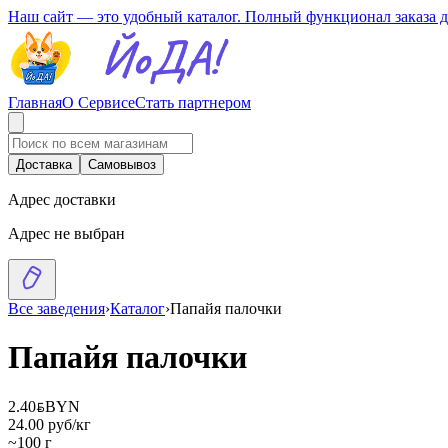
Наш сайт — это удобный каталог. Полный функционал заказа 
Главная
О Сервисе
Стать партнером
Доставка
Самовывоз
Адрес доставки
Адрес не выбран
Все заведения
›
Каталог
›
Папайя палочки
Папайя палочки
2.40
BYN
BYN
24.00 руб/кг
~100 г