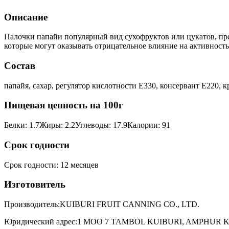
Описание
Палочки папайи популярный вид сухофруктов или цукатов, пр
которые могут оказывать отрицательное влияние на активность
Состав
папайя, сахар, регулятор кислотности E330, консервант E220, к
Пищевая ценность на 100г
Белки
:
1.7
Жиры
:
2.2
Углеводы
:
17.9
Калории
:
91
Срок годности
Срок годности
:
12 месяцев
Изготовитель
Производитель:
KUIBURI FRUIT CANNING CO., LTD.
Юридический адрес:
1 MOO 7 TAMBOL KUIBURI, AMPHUR K