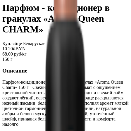
Парфюм - кондиционер в
гранулах «Aroma Queen
CHARM»
Купляйце Беларускае
10.20
BYN
BYN
68.00 руб/кг
150 г
Описание
Парфюм-кондиционер для стирки в гранулах «Aroma Queen
Charm» 150 г - Свежий и элегантный аромат с ощущением
кристальной чистоты. Искристые альдегиды и свежий лайм
создают лёгкий, освежающий старт. В сердце раскрываются
нежный жасмин, белая роза и фиалка, наполняя аромат мягкой
цветочной гармонией. Тёплая база из ванили, натуральной
амбры и белого мускуса оставляет чистый, утончённый
шлейф, придавая белью ощущение мягкости и комфорта
надолго.