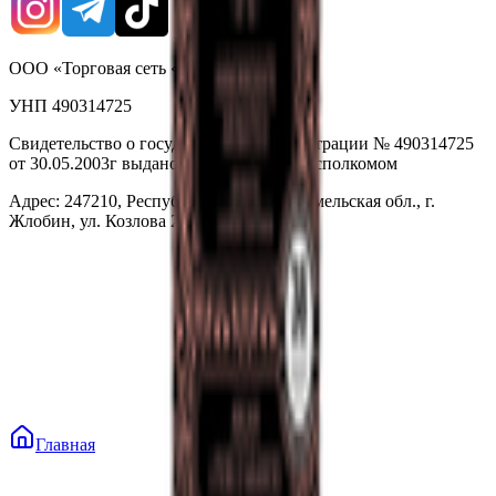
ООО «Торговая сеть «Продмир»
УНП 490314725
Свидетельство о государственной регистрации № 490314725
от 30.05.2003г выдано Гомельским облисполкомом
Адрес: 247210, Республика Беларусь, Гомельская обл., г.
Жлобин, ул. Козлова 2-А
Главная