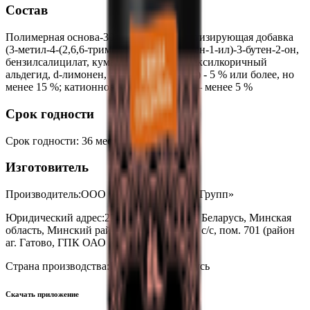
Состав
Полимерная основа-30% и более; ароматизирующая добавка
(3-метил-4-(2,6,6-триметил-2-циклогексен-1-ил)-3-бутен-2-он,
бензилсалицилат, кумарин, гераниол, гексилкоричный
альдегид, d-лимонен, линалоол, эвгенол) - 5 % или более, но
менее 15 %; катионное ПАВ, краситель – менее 5 %
Срок годности
Срок годности
:
36 месяцев
Изготовитель
Производитель:
ООО «Стандарт Маркет Групп»
Юридический адрес:
223017, Республика Беларусь, Минская
область, Минский район, Новодворский с/с, пом. 701 (район
аг. Гатово, ГПК ОАО «МПКО»
Страна производства:
Республика Беларусь
Скачать приложение