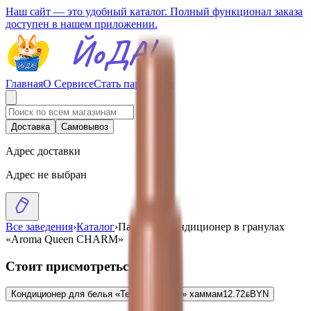
Наш сайт — это удобный каталог. Полный функционал заказа
доступен в нашем приложении.
Главная
О Сервисе
Стать партнером
Доставка
Самовывоз
Адрес доставки
Адрес не выбран
Все заведения
›
Каталог
›
Парфюм - кондиционер в гранулах
«Aroma Queen CHARM»
Стоит присмотреться
Кондиционер для белья «Tesori D'oriente» хаммам
12.72
BYN
BYN