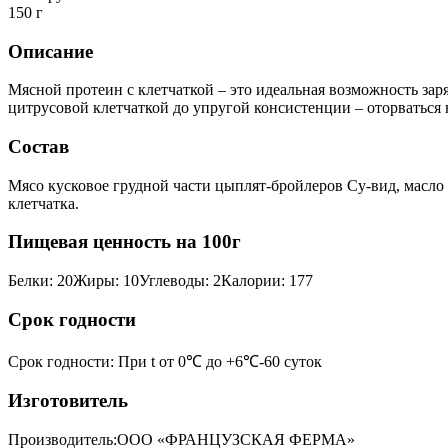
150 г
Описание
Мясной протеин с клетчаткой – это идеальная возможность зар
цитрусовой клетчаткой до упругой консистенции – оторваться
Состав
Мясо кусковое грудной части цыплят-бройлеров Су-вид, масло 
клетчатка.
Пищевая ценность на 100г
Белки
:
20
Жиры
:
10
Углеводы
:
2
Калории
:
177
Срок годности
Срок годности
:
При t от 0℃ до +6℃-60 суток
Изготовитель
Производитель:
ООО «ФРАНЦУЗСКАЯ ФЕРМА»