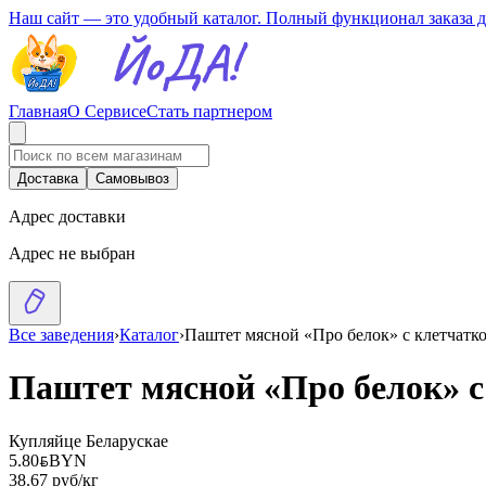
Наш сайт — это удобный каталог. Полный функционал заказа 
Главная
О Сервисе
Стать партнером
Доставка
Самовывоз
Адрес доставки
Адрес не выбран
Все заведения
›
Каталог
›
Паштет мясной «Про белок» с клетчатк
Паштет мясной «Про белок» с
Купляйце Беларускае
5.80
BYN
BYN
38.67 руб/кг