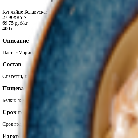
Купляйце Беларускае
27.90
BYN
BYN
69.75 руб/кг
400 г
Описание
Паста «Маринара»
Состав
Спагетти, креветка ваннамей, кальмар, мидии на створке, чесн
Пищевая ценность на 100г
Белки
:
45
Жиры
:
40
Углеводы
:
62
Калории
:
790
Срок годности
Срок годности
:
12 часов
Изготовитель