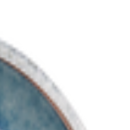
.90
BYN
BYN