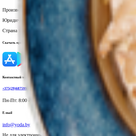
Производитель:
ООО «КУРИТСА»
Юридический адрес:
247210, микрорайон 18, д. 6 А, г. Жлобин
Страна производства:
Республика Беларусь
Скачать приложение
Контактный телефон
+375(29)6875999
Пн-Пт: 8:00 - 17:00
E-mail
info@yoda.by
Не для электронных обращений