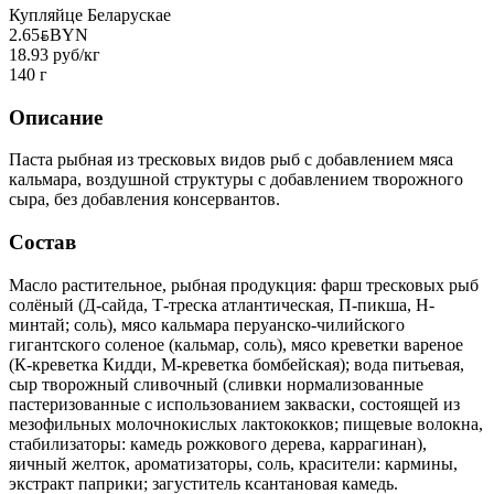
Купляйце Беларускае
2.65
BYN
BYN
18.93 руб/кг
140 г
Описание
Паста рыбная из тресковых видов рыб с добавлением мяса
кальмара, воздушной структуры с добавлением творожного
сыра, без добавления консервантов.
Состав
Масло растительное, рыбная продукция: фарш тресковых рыб
солёный (Д-сайда, Т-треска атлантическая, П-пикша, Н-
минтай; соль), мясо кальмара перуанско-чилийского
гигантского соленое (кальмар, соль), мясо креветки вареное
(К-креветка Кидди, М-креветка бомбейская); вода питьевая,
сыр творожный сливочный (сливки нормализованные
пастеризованные с использованием закваски, состоящей из
мезофильных молочнокислых лактококков; пищевые волокна,
стабилизаторы: камедь рожкового дерева, каррагинан),
яичный желток, ароматизаторы, соль, красители: кармины,
экстракт паприки; загуститель ксантановая камедь.