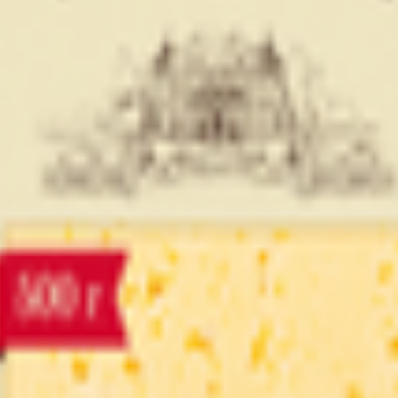
 Писателя Смирнова, 6Б/8; 224004, Республика Беларусь, г. Брест, 