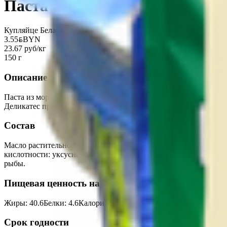
Паста с крилем «Антарктик 
Купляйце Беларускае
3.55
BYN
BYN
23.67 руб/кг
150 г
Описание
Паста из морепродуктов «Антарктик Криль» «Классический» пре
Деликатес прекрасно подходит для приготовления бутербродов и
Состав
Масло растительное, мясо антарктического криля* вареное, вод
кислотности: уксусная кислота ледяная, молочная, яблочная, л
рыбы.
Пищевая ценность на 100г
Жиры
:
40.6
Белки
:
4.6
Калории
:
407
Углеводы
:
5.7
Срок годности