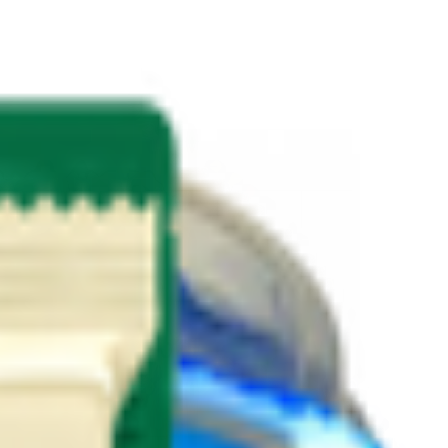
б «Нарочанский» Классический нарезной
2.17
BYN
BYN
еский
11.95
BYN
BYN