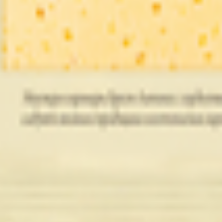
т 30.05.2003г выдано Гомельским облисполкомом
, ул. Козлова 2-А