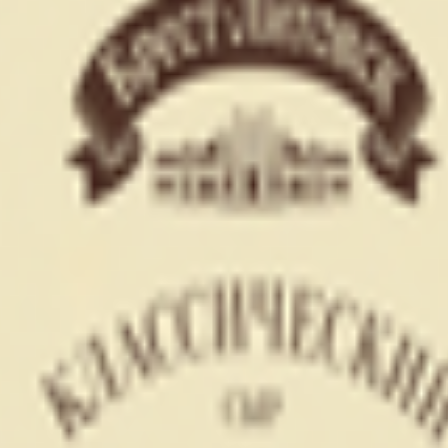
Криль» классический
дставляет собой очень мягкий и невероятно вкусный паштет, ко
 тарталеток для застолья.
а питьевая, сахар, крахмал картофельный, соль, яичный желток,
имонная кислоты; загуститель ксантановая камедь, красители: к