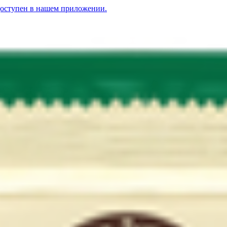
доступен в нашем приложении.
ссический
антарктическим крилем «Антарктик Криль» сладкий чили
3.55
BYN
BYN
Хле
«Столетов» классический
5.91
BYN
BYN
Сыр «Брест-Литовск» 45% классич