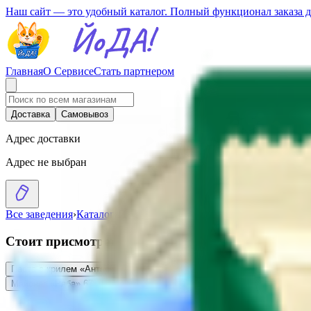
Наш сайт — это удобный каталог. Полный функционал заказа 
Главная
О Сервисе
Стать партнером
Доставка
Самовывоз
Адрес доставки
Адрес не выбран
Все заведения
›
Каталог
›
Паста с крилем «Антарктик Криль» кла
Стоит присмотреться
Паста с крилем «Антарктик Криль» классический
5.17
BYN
BYN
Паста с 
Майонез «Ряба» 67% классический Провансаль
5.78
BYN
BYN
Цикорий 