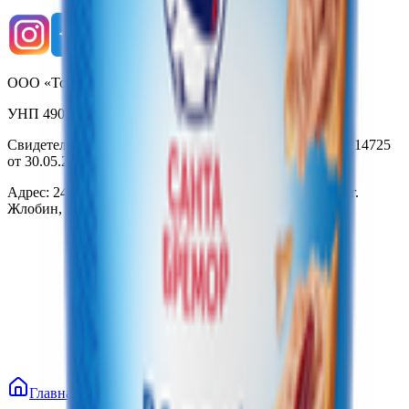
ООО «Торговая сеть «Продмир»
УНП 490314725
Свидетельство о государственной регистрации № 490314725
от 30.05.2003г выдано Гомельским облисполкомом
Адрес: 247210, Республика Беларусь, Гомельская обл., г.
Жлобин, ул. Козлова 2-А
Главная