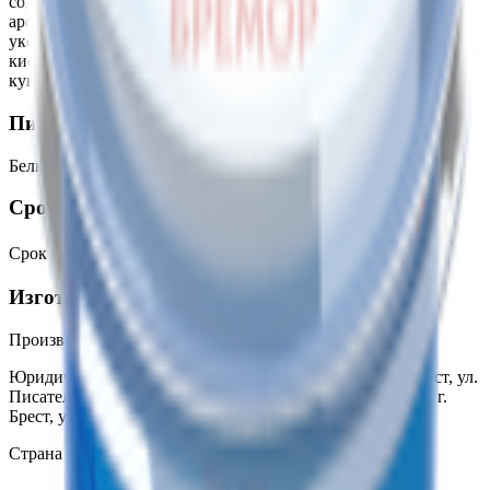
соль, чеснок, яичный желток, сухое обезжиренное молоко,
ароматизаторы, сливки сухие, регуляторы кислотности:
уксусная кислота ледяная, молочная, яблочная, лимонная
кислоты. Продукт может содержать следы горчицы, злаков,
кунжута, моллюсков, сельдерея, сои.
Пищевая ценность на 100г
Белки
:
4.6
Жиры
:
41.4
Углеводы
:
6.6
Калории
:
417
Срок годности
Срок годности
:
При t от минус 2℃ до плюс 4℃-4 месяца
Изготовитель
Производитель:
СП «Санта Бремор» ООО
Юридический адрес:
224014, Республика Беларусь, г. Брест, ул.
Писателя Смирнова, 6Б/8; 224004, Республика Беларусь, г.
Брест, ул. Катин Бор, 106
Страна производства:
Республика Беларусь