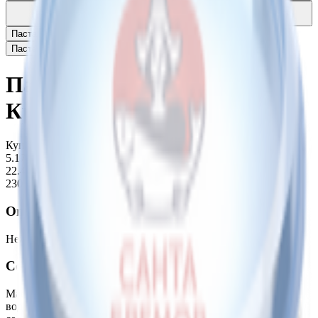
Паста с антарктическим крилем «Антарктик Криль» с
авокадо
3.55
BYN
BYN
Паста рыбная «Антарктик-криль» подкопченный
3.55
BYN
BYN
Паста-лосось «Санта Бремор» из филе рыбы
2.98
BYN
BYN
Паста с крилем «Антарктик
Криль» классический
Купляйце Беларускае
5.17
BYN
BYN
22.48 руб/кг
230 г
Описание
Нежная паста на основе мяса дикого антарктического криля.
Состав
Масло растительное, мясо антарктического криля вареное,
вода питьевая, сахар, загустители: Е414, ксантановая камедь;