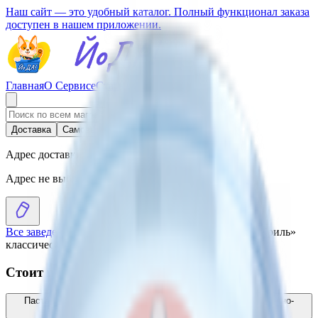
Наш сайт — это удобный каталог. Полный функционал заказа
доступен в нашем приложении.
Главная
О Сервисе
Стать партнером
Доставка
Самовывоз
Адрес доставки
Адрес не выбран
Все заведения
›
Каталог
›
Паста с крилем «Антарктик Криль»
классический
Стоит присмотреться
Паста с антарктическим крилем «Антарктик Криль» сливочно-
чесночный
3.55
BYN
BYN